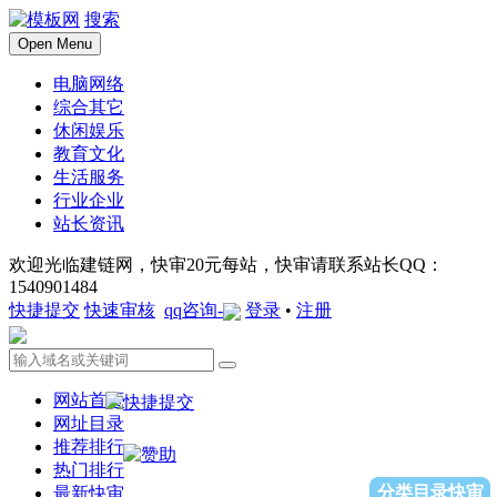
搜索
Open Menu
电脑网络
综合其它
休闲娱乐
教育文化
生活服务
行业企业
站长资讯
欢迎光临建链网，快审20元每站，快审请联系站长QQ：
1540901484
快捷提交
快速审核
qq咨询-
登录
•
注册
网站首页
网址目录
推荐排行
热门排行
分类目录快审
最新快审