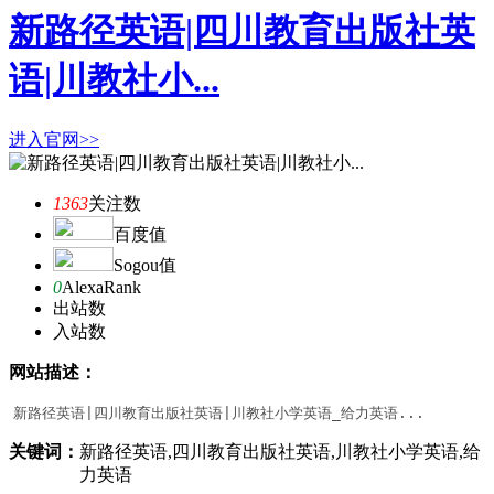
新路径英语|四川教育出版社英
语|川教社小...
进入官网>>
1363
关注数
百度值
Sogou值
0
AlexaRank
出站数
入站数
网站描述：
新路径英语|四川教育出版社英语|川教社小学英语_给力英语...
关键词：
新路径英语,四川教育出版社英语,川教社小学英语,给
力英语