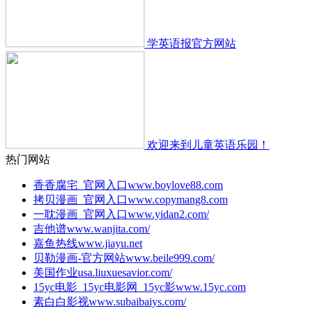
学英语报官方网站
欢迎来到儿童英语乐园！
热门网站
香香腐宅_官网入口
www.boylove88.com
拷贝漫画_官网入口
www.copymang8.com
一耽漫画_官网入口
www.yidan2.com/
吉他谱
www.wanjita.com/
嘉鱼热线
www.jiayu.net
贝勒漫画-官方网站
www.beile999.com/
美国作业
usa.liuxuesavior.com/
15yc电影_15yc电影网_15yc影
www.15yc.com
素白白影视
www.subaibaiys.com/