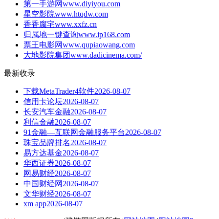
第一手游网
www.diyiyou.com
星空影院
www.htqdw.com
香香腐宅
www.xxfz.cn
归属地一键查询
www.ip168.com
票王电影网
www.qupiaowang.com
大地影院集团
www.dadicinema.com/
最新收录
下载MetaTrader4软件
2026-08-07
信用卡论坛
2026-08-07
长安汽车金融
2026-08-07
利信金融
2026-08-07
91金融—互联网金融服务平台
2026-08-07
珠宝品牌排名
2026-08-07
易方达基金
2026-08-07
华西证券
2026-08-07
网易财经
2026-08-07
中国财经网
2026-08-07
文华财经
2026-08-07
xm app
2026-08-07