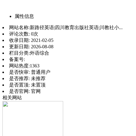
属性信息
网站名称:
新路径英语|四川教育出版社英语|川教社小...
评论次数:
0次
收录日期:
2021-02-05
更新日期:
2026-08-08
栏目分类:
外语综合
备案号:
网站热度:
1363
是否快审:
普通用户
是否推荐:
未推荐
是否置顶:
未置顶
是否官网:
官网
相关网站