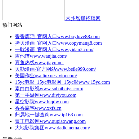
常州智联招聘网
热门网站
香香腐宅_官网入口
www.boylove88.com
拷贝漫画_官网入口
www.copymang8.com
一耽漫画_官网入口
www.yidan2.com/
吉他谱
www.wanjita.com/
嘉鱼热线
www.jiayu.net
贝勒漫画-官方网站
www.beile999.com/
美国作业
usa.liuxuesavior.com/
15yc电影_15yc电影网_15yc影
www.15yc.com
素白白影视
www.subaibaiys.com/
第一手游网
www.diyiyou.com
星空影院
www.htqdw.com
香香腐宅
www.xxfz.cn
归属地一键查询
www.ip168.com
票王电影网
www.qupiaowang.com
大地影院集团
www.dadicinema.com/