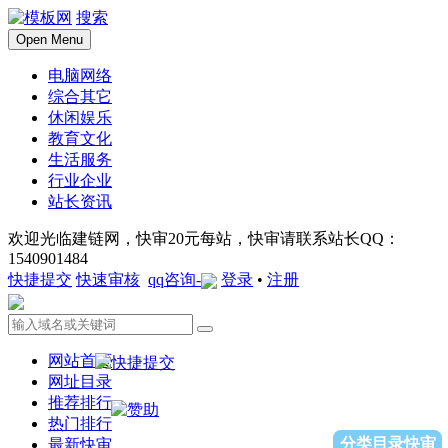
搜索
Open Menu
电脑网络
综合其它
休闲娱乐
教育文化
生活服务
行业企业
站长资讯
欢迎光临建链网，快审20元每站，快审请联系站长QQ：
1540901484
快捷提交
快速审核
qq咨询-
登录
•
注册
网站首页
网址目录
推荐排行
热门排行
分类目录快审
最新快审