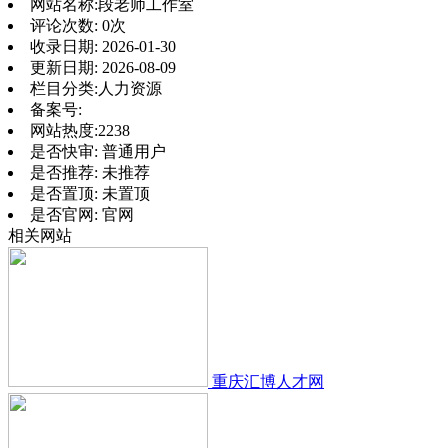
网站名称:
段老师工作室
评论次数:
0次
收录日期:
2026-01-30
更新日期:
2026-08-09
栏目分类:
人力资源
备案号:
网站热度:
2238
是否快审:
普通用户
是否推荐:
未推荐
是否置顶:
未置顶
是否官网:
官网
相关网站
重庆汇博人才网