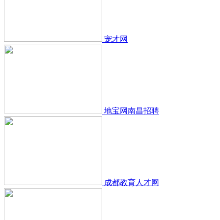
宠才网
地宝网南昌招聘
成都教育人才网