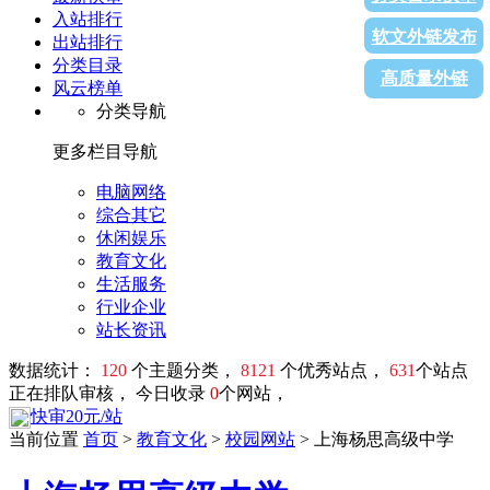
入站排行
软文外链发布
出站排行
分类目录
高质量外链
风云榜单
分类导航
更多栏目导航
电脑网络
综合其它
休闲娱乐
教育文化
生活服务
行业企业
站长资讯
数据统计：
120
个主题分类，
8121
个优秀站点，
631
个站点
正在排队审核， 今日收录
0
个网站，
快审20元/站
当前位置
首页
>
教育文化
>
校园网站
> 上海杨思高级中学