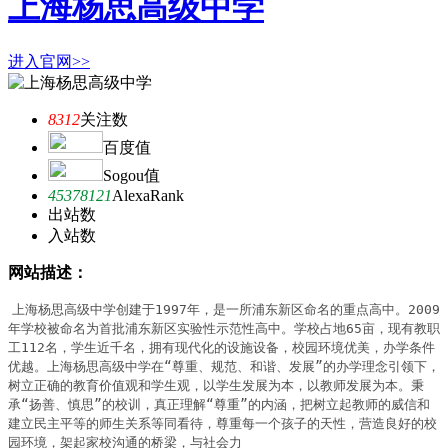
上海杨思高级中学
进入官网>>
8312
关注数
百度值
Sogou值
45378121
AlexaRank
出站数
入站数
网站描述：
上海杨思高级中学创建于1997年，是一所浦东新区命名的重点高中。2009
年学校被命名为首批浦东新区实验性示范性高中。学校占地65亩，现有教职
工112名，学生近千名，拥有现代化的设施设备，校园环境优美，办学条件
优越。上海杨思高级中学在“尊重、规范、和谐、发展”的办学理念引领下，
树立正确的教育价值观和学生观，以学生发展为本，以教师发展为本。秉
承“扬善、慎思”的校训，真正理解“尊重”的内涵，把树立起教师的威信和
建立民主平等的师生关系等同看待，尊重每一个孩子的天性，营造良好的校
园环境，架起家校沟通的桥梁，与社会力