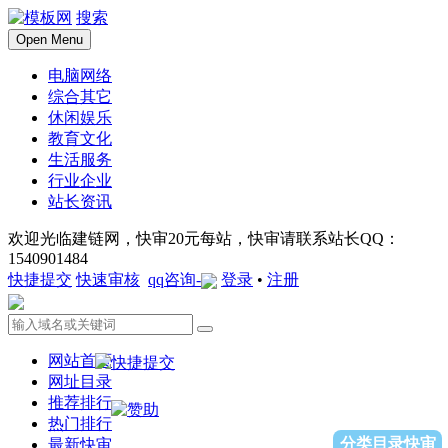
搜索
Open Menu
电脑网络
综合其它
休闲娱乐
教育文化
生活服务
行业企业
站长资讯
欢迎光临建链网，快审20元每站，快审请联系站长QQ：
1540901484
快捷提交
快速审核
qq咨询-
登录
•
注册
网站首页
网址目录
推荐排行
热门排行
分类目录快审
最新快审