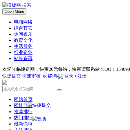
搜索
Open Menu
电脑网络
综合其它
休闲娱乐
教育文化
生活服务
行业企业
站长资讯
欢迎光临建链网，快审20元每站，快审请联系站长QQ：1540901
快捷提交
快速审核
qq咨询-
登录
•
注册
网站首页
网址目录
推荐排行
热门排行
最新快审
入站排行