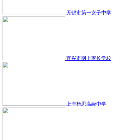
无锡市第一女子中学
宜兴市网上家长学校
上海杨思高级中学