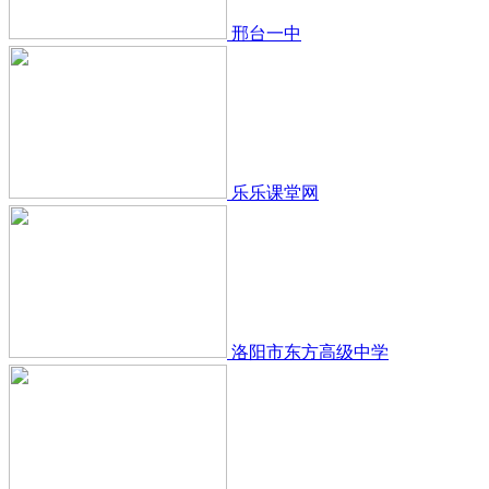
邢台一中
乐乐课堂网
洛阳市东方高级中学