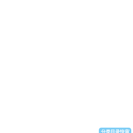
分类目录快审