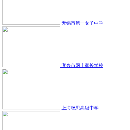
无锡市第一女子中学
宜兴市网上家长学校
上海杨思高级中学