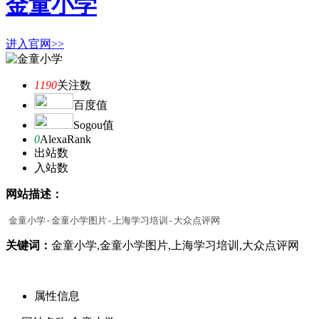
金童小学
进入官网>>
1190
关注数
百度值
Sogou值
0
AlexaRank
出站数
入站数
网站描述：
金童小学-金童小学图片-上海学习培训-大众点评网
关键词：
金童小学,金童小学图片,上海学习培训,大众点评网
属性信息