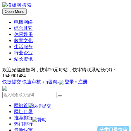
搜索
Open Menu
电脑网络
综合其它
休闲娱乐
教育文化
生活服务
行业企业
站长资讯
欢迎光临建链网，快审20元每站，快审请联系站长QQ：
1540901484
快捷提交
快速审核
qq咨询-
登录
•
注册
网站首页
网址目录
推荐排行
热门排行
分类目录快审
最新快审