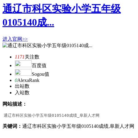
通辽市科区实验小学五年级
0105140成...
进入官网>>
1171
关注数
百度值
Sogou值
0
AlexaRank
出站数
入站数
网站描述：
通辽市科区实验小学五年级0105140成绩_阜新人才网
关键词：
通辽市科区实验小学五年级0105140成绩,阜新人才网