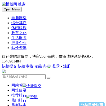
搜索
Open Menu
电脑网络
综合其它
休闲娱乐
教育文化
生活服务
行业企业
站长资讯
欢迎光临建链网，快审20元每站，快审请联系站长QQ：
1540901484
快捷提交
快速审核
qq咨询-
登录
•
注册
网站首页
网址目录
推荐排行
热门排行
分类目录快审
最新快审