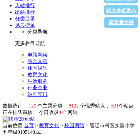
入站排行
软文外链发布
出站排行
分类目录
高质量外链
风云榜单
分类导航
更多栏目导航
电脑网络
综合其它
休闲娱乐
教育文化
生活服务
行业企业
站长资讯
数据统计：
120
个主题分类，
8122
个优秀站点，
631
个站点
正在排队审核， 今日收录
0
个网站，
快审20元/站
当前位置
首页
>
教育文化
>
校园网站
> 通辽市科区实验小学
五年级0105140成...