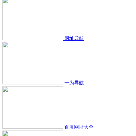
网址导航
一为导航
百度网址大全