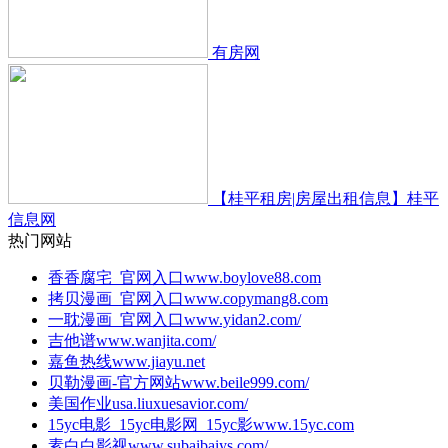
有房网
【桂平租房|房屋出租信息】桂平
信息网
热门网站
香香腐宅_官网入口
www.boylove88.com
拷贝漫画_官网入口
www.copymang8.com
一耽漫画_官网入口
www.yidan2.com/
吉他谱
www.wanjita.com/
嘉鱼热线
www.jiayu.net
贝勒漫画-官方网站
www.beile999.com/
美国作业
usa.liuxuesavior.com/
15yc电影_15yc电影网_15yc影
www.15yc.com
素白白影视
www.subaibaiys.com/