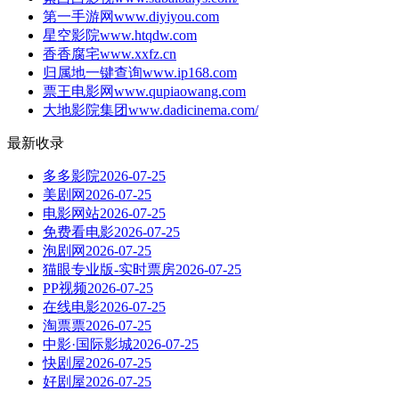
第一手游网
www.diyiyou.com
星空影院
www.htqdw.com
香香腐宅
www.xxfz.cn
归属地一键查询
www.ip168.com
票王电影网
www.qupiaowang.com
大地影院集团
www.dadicinema.com/
最新收录
多多影院
2026-07-25
美剧网
2026-07-25
电影网站
2026-07-25
免费看电影
2026-07-25
泡剧网
2026-07-25
猫眼专业版-实时票房
2026-07-25
PP视频
2026-07-25
在线电影
2026-07-25
淘票票
2026-07-25
中影·国际影城
2026-07-25
快剧屋
2026-07-25
好剧屋
2026-07-25