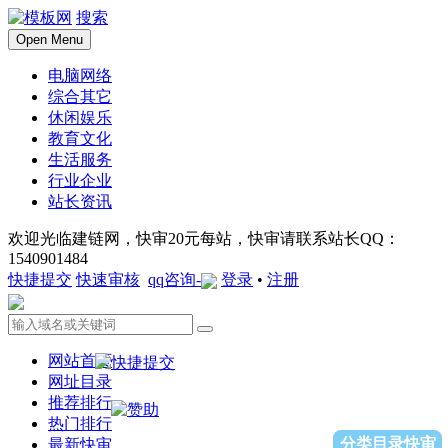
搜索
Open Menu
电脑网络
综合其它
休闲娱乐
教育文化
生活服务
行业企业
站长资讯
欢迎光临建链网，快审20元每站，快审请联系站长QQ：
1540901484
快捷提交
快速审核
qq咨询-
登录
•
注册
网站首页
网址目录
推荐排行
热门排行
分类目录快审
最新快审