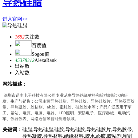
导热硅脂
进入官网>>
1652
关注数
百度值
Sogou值
45378312
AlexaRank
出站数
入站数
网站描述：
深圳市诺丰电子科技有限公司专业从事导热绝缘材料和胶粘剂胶水的研
发、生产与销售；公司主营导热硅脂、导热硅胶、导热硅胶片、导热双面胶
带、导热凝胶、胶粘剂、ab胶、密封胶、硅胶胶水等；产品广泛应用于军
工、基站、电源、电脑、电器、LED照明、安防电子、医疗器械、电动汽
车、仪器仪表、网络通信等智能制造领域。
关键词：
硅脂,导热硅脂,硅胶,导热硅胶,导热硅胶片,导热胶带,
导热凝胶,导热材料,绝缘材料,胶水,ab胶,胶粘剂,密封