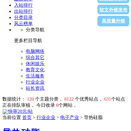
入站排行
软文外链发布
出站排行
分类目录
高质量外链
风云榜单
分类导航
更多栏目导航
电脑网络
综合其它
休闲娱乐
教育文化
生活服务
行业企业
站长资讯
数据统计：
120
个主题分类，
8122
个优秀站点，
631
个站点
正在排队审核， 今日收录
0
个网站，
快审20元/站
当前位置
首页
>
行业企业
>
电子产业
> 导热硅脂