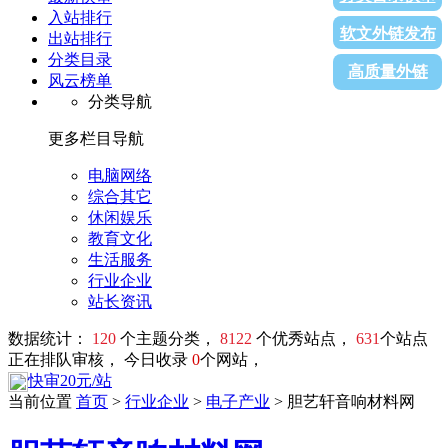
入站排行
软文外链发布
出站排行
分类目录
高质量外链
风云榜单
分类导航
更多栏目导航
电脑网络
综合其它
休闲娱乐
教育文化
生活服务
行业企业
站长资讯
数据统计：
120
个主题分类，
8122
个优秀站点，
631
个站点
正在排队审核， 今日收录
0
个网站，
快审20元/站
当前位置
首页
>
行业企业
>
电子产业
> 胆艺轩音响材料网