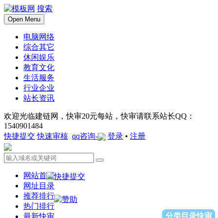
搜索
Open Menu
电脑网络
综合其它
休闲娱乐
教育文化
生活服务
行业企业
站长资讯
欢迎光临建链网，快审20元每站，快审请联系站长QQ：
1540901484
快捷提交
快速审核
qq咨询-
登录
•
注册
网站首页
网址目录
推荐排行
热门排行
分类目录快审
最新快审