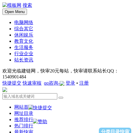
搜索
Open Menu
电脑网络
综合其它
休闲娱乐
教育文化
生活服务
行业企业
站长资讯
欢迎光临建链网，快审20元每站，快审请联系站长QQ：
1540901484
快捷提交
快速审核
qq咨询-
登录
•
注册
网站首页
网址目录
推荐排行
热门排行
分类目录快审
最新快审