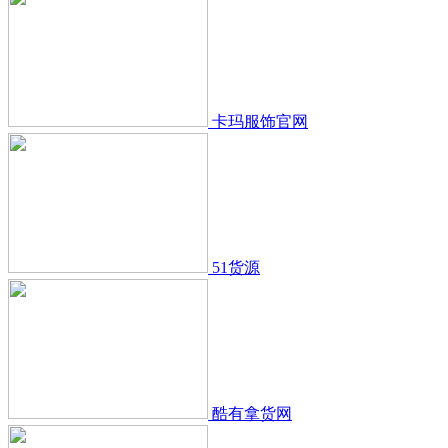
卡玛服饰官网
51货源
酷有拿货网