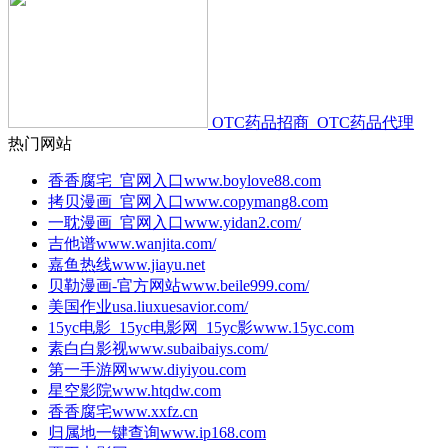
OTC药品招商_OTC药品代理
热门网站
香香腐宅_官网入口
www.boylove88.com
拷贝漫画_官网入口
www.copymang8.com
一耽漫画_官网入口
www.yidan2.com/
吉他谱
www.wanjita.com/
嘉鱼热线
www.jiayu.net
贝勒漫画-官方网站
www.beile999.com/
美国作业
usa.liuxuesavior.com/
15yc电影_15yc电影网_15yc影
www.15yc.com
素白白影视
www.subaibaiys.com/
第一手游网
www.diyiyou.com
星空影院
www.htqdw.com
香香腐宅
www.xxfz.cn
归属地一键查询
www.ip168.com