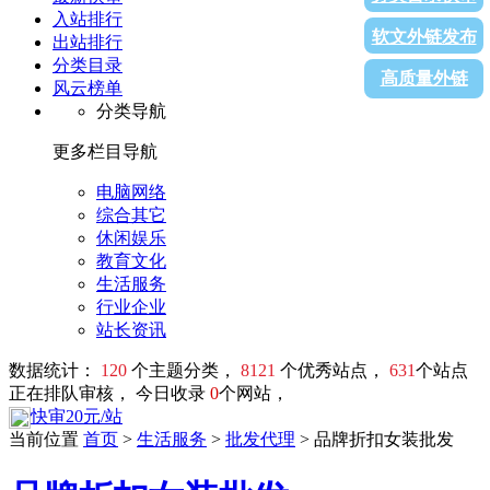
入站排行
软文外链发布
出站排行
分类目录
高质量外链
风云榜单
分类导航
更多栏目导航
电脑网络
综合其它
休闲娱乐
教育文化
生活服务
行业企业
站长资讯
数据统计：
120
个主题分类，
8121
个优秀站点，
631
个站点
正在排队审核， 今日收录
0
个网站，
快审20元/站
当前位置
首页
>
生活服务
>
批发代理
> 品牌折扣女装批发