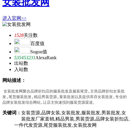
女装批发网
进入官网>>
1528
关注数
百度值
Sogou值
535453231
AlexaRank
出站数
入站数
网站描述：
女装批发网聚合品牌折扣店的服装批发及服装尾货,主营品牌折扣女装批
发,尾货服装批发,精品男装货源,童装批发以及提供库存女装批发,专业的
品牌女装批发综合网站,让店主快速找到服装货源渠道。
关键词：
女装货源,品牌女装,女装批发,服装批发,男装批发,女
装批发厂家直销,精品男装,男装货源,品牌女装折扣店,
一件代发货源,尾货服装批发,女装批发网