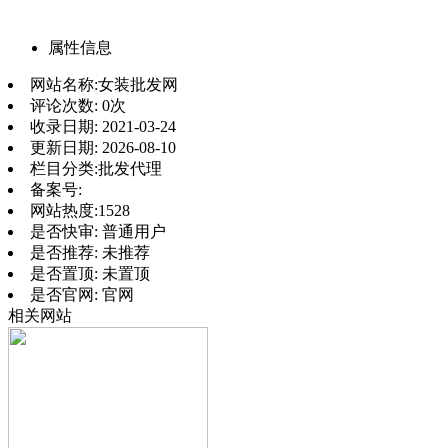
属性信息
网站名称:
女装批发网
评论次数:
0次
收录日期:
2021-03-24
更新日期:
2026-08-10
栏目分类:
批发代理
备案号:
网站热度:
1528
是否快审:
普通用户
是否推荐:
未推荐
是否置顶:
未置顶
是否官网:
官网
相关网站