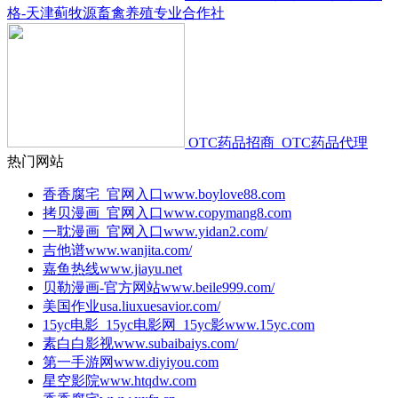
格-天津蓟牧源畜禽养殖专业合作社
OTC药品招商_OTC药品代理
热门网站
香香腐宅_官网入口
www.boylove88.com
拷贝漫画_官网入口
www.copymang8.com
一耽漫画_官网入口
www.yidan2.com/
吉他谱
www.wanjita.com/
嘉鱼热线
www.jiayu.net
贝勒漫画-官方网站
www.beile999.com/
美国作业
usa.liuxuesavior.com/
15yc电影_15yc电影网_15yc影
www.15yc.com
素白白影视
www.subaibaiys.com/
第一手游网
www.diyiyou.com
星空影院
www.htqdw.com