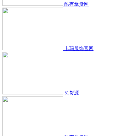
酷有拿货网
卡玛服饰官网
51货源