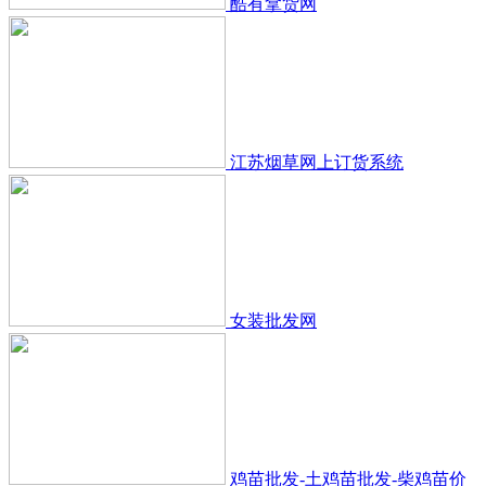
酷有拿货网
江苏烟草网上订货系统
女装批发网
鸡苗批发-土鸡苗批发-柴鸡苗价