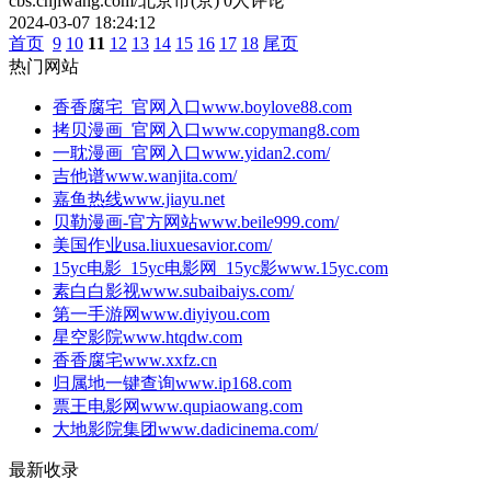
cbs.cnjiwang.com/
北京市(京)
0人评论
2024-03-07 18:24:12
首页
9
10
11
12
13
14
15
16
17
18
尾页
热门网站
香香腐宅_官网入口
www.boylove88.com
拷贝漫画_官网入口
www.copymang8.com
一耽漫画_官网入口
www.yidan2.com/
吉他谱
www.wanjita.com/
嘉鱼热线
www.jiayu.net
贝勒漫画-官方网站
www.beile999.com/
美国作业
usa.liuxuesavior.com/
15yc电影_15yc电影网_15yc影
www.15yc.com
素白白影视
www.subaibaiys.com/
第一手游网
www.diyiyou.com
星空影院
www.htqdw.com
香香腐宅
www.xxfz.cn
归属地一键查询
www.ip168.com
票王电影网
www.qupiaowang.com
大地影院集团
www.dadicinema.com/
最新收录