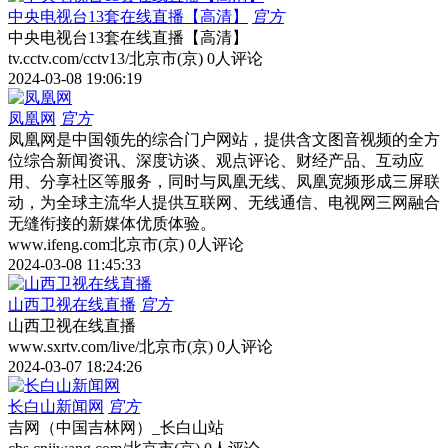
中央电视台13套在线直播【高清】
官方
中央电视台13套在线直播【高清】
tv.cctv.com/cctv13/
北京市(京)
0人评论
2024-03-08 19:06:19
凤凰网
官方
凤凰网是中国领先的综合门户网站，提供含文图音视频的全方
位综合新闻资讯、深度访谈、观点评论、财经产品、互动应
用、分享社区等服务，同时与凤凰无线、凤凰宽频形成三屏联
动，为全球主流华人提供互联网、无线通信、电视网三网融合
无缝衔接的新媒体优质体验。
www.ifeng.com
北京市(京)
0人评论
2024-03-08 11:45:33
山西卫视在线直播
官方
山西卫视在线直播
www.sxrtv.com/live/
北京市(京)
0人评论
2024-03-07 18:24:26
长白山新闻网
官方
吉网（中国吉林网）_长白山站