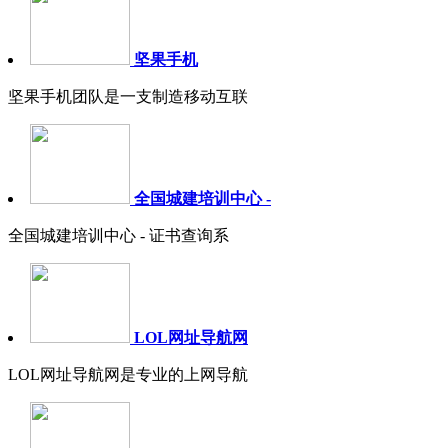
坚果手机
坚果手机团队是一支制造移动互联
全国城建培训中心 -
全国城建培训中心 - 证书查询系
LOL网址导航网
LOL网址导航网是专业的上网导航