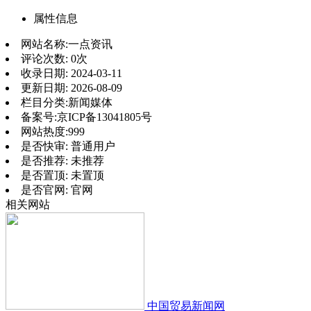
属性信息
网站名称:
一点资讯
评论次数:
0次
收录日期:
2024-03-11
更新日期:
2026-08-09
栏目分类:
新闻媒体
备案号:
京ICP备13041805号
网站热度:
999
是否快审:
普通用户
是否推荐:
未推荐
是否置顶:
未置顶
是否官网:
官网
相关网站
中国贸易新闻网