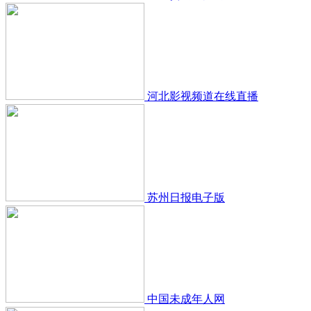
河北影视频道在线直播
苏州日报电子版
中国未成年人网