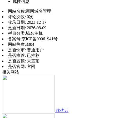
属性信息
网站名称:
新网域名管理
评论次数:
0次
收录日期:
2023-12-17
更新日期:
2026-08-09
栏目分类:
域名主机
备案号:
京ICP备09061941号
网站热度:
3304
是否快审:
普通用户
是否推荐:
已推荐
是否置顶:
未置顶
是否官网:
官网
相关网站
优优云