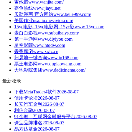
吉他谱
www.wanjita.com/
嘉鱼热线
www.jiayu.net
贝勒漫画-官方网站
www.beile999.com/
美国作业
usa.liuxuesavior.com/
15yc电影_15yc电影网_15yc影
www.15yc.com
素白白影视
www.subaibaiys.com/
第一手游网
www.diyiyou.com
星空影院
www.htqdw.com
香香腐宅
www.xxfz.cn
归属地一键查询
www.ip168.com
票王电影网
www.qupiaowang.com
大地影院集团
www.dadicinema.com/
最新收录
下载MetaTrader4软件
2026-08-07
信用卡论坛
2026-08-07
长安汽车金融
2026-08-07
利信金融
2026-08-07
91金融—互联网金融服务平台
2026-08-07
珠宝品牌排名
2026-08-07
易方达基金
2026-08-07