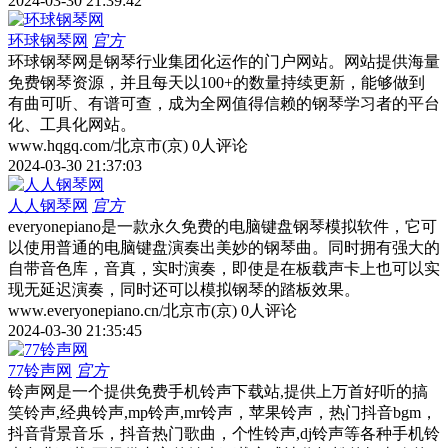
2024-03-30 21:39:42
环球钢琴网
官方
环球钢琴网是钢琴行业集团化运作的门户网站。网站提供海量
免费钢琴资源，并且每天以100+的数量持续更新，能够做到
有曲可听、有谱可查，成为全网值得信赖的钢琴学习者的平台
化、工具化网站。
www.hqgq.com/
北京市(京)
0人评论
2024-03-30 21:37:03
人人钢琴网
官方
everyonepiano是一款永久免费的电脑键盘钢琴模拟软件，它可
以使用普通的电脑键盘演奏出美妙的钢琴曲。同时拥有强大的
自带音色库，音真，实时演奏，即使是在板载声卡上也可以实
现无延迟演奏，同时还可以模拟钢琴的踏板效果。
www.everyonepiano.cn/
北京市(京)
0人评论
2024-03-30 21:35:45
77铃声网
官方
铃声网是一个提供免费手机铃声下载站,提供上万首好听的搞
笑铃声,经典铃声,mp铃声,mr铃声，苹果铃声，热门抖音bgm，
抖音背景音乐，抖音热门歌曲，个性铃声,dj铃声等各种手机铃