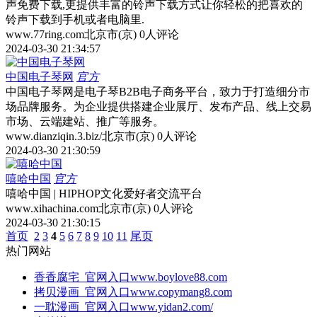
声免费下载,更提供丰富的铃声下载方式让你轻松的把喜欢的
铃声下载到手机或者电脑里.
www.77ring.com
北京市(京)
0人评论
2024-03-30 21:34:57
中国电子琴网
官方
中国电子琴网是电子琴B2B电子商务平台，致力于打造细分市
场品牌服务。为企业提供搭建企业展厅、发布产品、线上交易
市场、云端建站、推广等服务。
www.dianziqin.3.biz/
北京市(京)
0人评论
2024-03-30 21:30:59
嘻哈中国
官方
嘻哈中国 | HIPHOP文化爱好者交流平台
www.xihachina.com
北京市(京)
0人评论
2024-03-30 21:30:15
首页
2
3
4
5
6
7
8
9
10
11
尾页
热门网站
香香腐宅_官网入口
www.boylove88.com
拷贝漫画_官网入口
www.copymang8.com
一耽漫画_官网入口
www.yidan2.com/