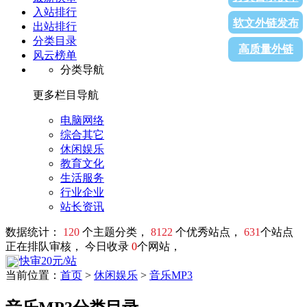
入站排行
软文外链发布
出站排行
分类目录
高质量外链
风云榜单
分类导航
更多栏目导航
电脑网络
综合其它
休闲娱乐
教育文化
生活服务
行业企业
站长资讯
数据统计：
120
个主题分类，
8122
个优秀站点，
631
个站点
正在排队审核， 今日收录
0
个网站，
快审20元/站
当前位置：
首页
>
休闲娱乐
>
音乐MP3