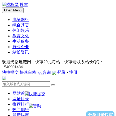
搜索
Open Menu
电脑网络
综合其它
休闲娱乐
教育文化
生活服务
行业企业
站长资讯
欢迎光临建链网，快审20元每站，快审请联系站长QQ：
1540901484
快捷提交
快速审核
qq咨询-
登录
•
注册
网站首页
网址目录
推荐排行
热门排行
分类目录快审
最新快审