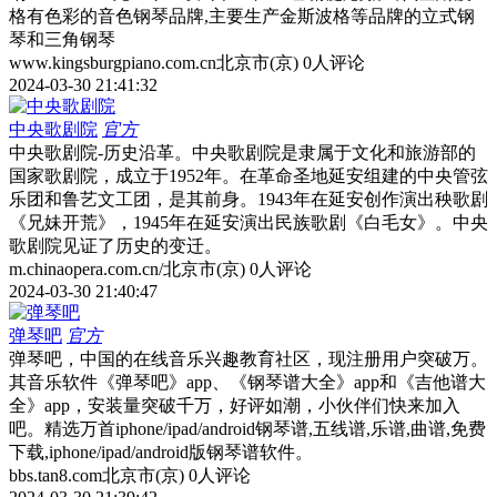
格有色彩的音色钢琴品牌,主要生产金斯波格等品牌的立式钢
琴和三角钢琴
www.kingsburgpiano.com.cn
北京市(京)
0人评论
2024-03-30 21:41:32
中央歌剧院
官方
中央歌剧院-历史沿革。中央歌剧院是隶属于文化和旅游部的
国家歌剧院，成立于1952年。在革命圣地延安组建的中央管弦
乐团和鲁艺文工团，是其前身。1943年在延安创作演出秧歌剧
《兄妹开荒》，1945年在延安演出民族歌剧《白毛女》。中央
歌剧院见证了历史的变迁。
m.chinaopera.com.cn/
北京市(京)
0人评论
2024-03-30 21:40:47
弹琴吧
官方
弹琴吧，中国的在线音乐兴趣教育社区，现注册用户突破万。
其音乐软件《弹琴吧》app、《钢琴谱大全》app和《吉他谱大
全》app，安装量突破千万，好评如潮，小伙伴们快来加入
吧。精选万首iphone/ipad/android钢琴谱,五线谱,乐谱,曲谱,免费
下载,iphone/ipad/android版钢琴谱软件。
bbs.tan8.com
北京市(京)
0人评论