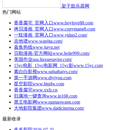
架子鼓乐器网
热门网站
香香腐宅_官网入口
www.boylove88.com
拷贝漫画_官网入口
www.copymang8.com
一耽漫画_官网入口
www.yidan2.com/
吉他谱
www.wanjita.com/
嘉鱼热线
www.jiayu.net
贝勒漫画-官方网站
www.beile999.com/
美国作业
usa.liuxuesavior.com/
15yc电影_15yc电影网_15yc影
www.15yc.com
素白白影视
www.subaibaiys.com/
第一手游网
www.diyiyou.com
星空影院
www.htqdw.com
香香腐宅
www.xxfz.cn
归属地一键查询
www.ip168.com
票王电影网
www.qupiaowang.com
大地影院集团
www.dadicinema.com/
最新收录
多多影院
2026-07-25