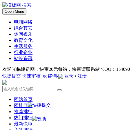
搜索
Open Menu
电脑网络
综合其它
休闲娱乐
教育文化
生活服务
行业企业
站长资讯
欢迎光临建链网，快审20元每站，快审请联系站长QQ：1540901
快捷提交
快速审核
qq咨询-
登录
•
注册
网站首页
网址目录
推荐排行
热门排行
最新快审
入站排行