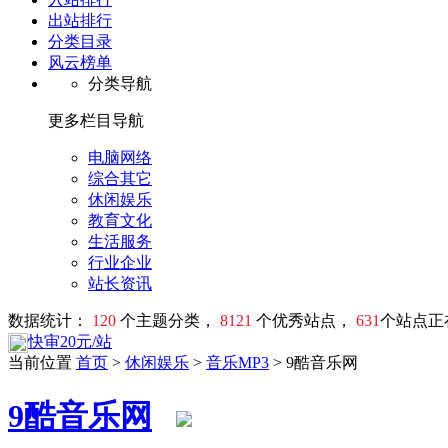
出站排行
分类目录
风云榜单
分类导航
更多栏目导航
电脑网络
综合其它
休闲娱乐
教育文化
生活服务
行业企业
站长资讯
数据统计：
120
个主题分类，
8121
个优秀站点，
631
个站点正
快审20元/站
当前位置
首页
>
休闲娱乐
>
音乐MP3
> 9酷音乐网
9酷音乐网