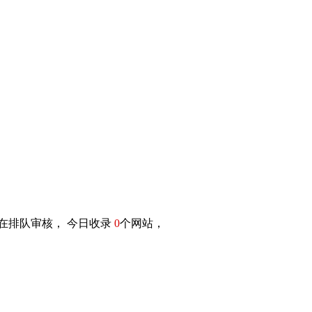
在排队审核， 今日收录
0
个网站，