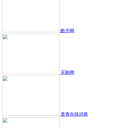
酷壳网
买购网
查查在线词典