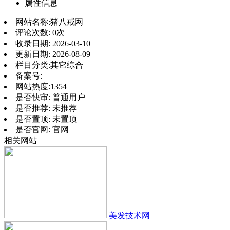
属性信息
网站名称:
猪八戒网
评论次数:
0次
收录日期:
2026-03-10
更新日期:
2026-08-09
栏目分类:
其它综合
备案号:
网站热度:
1354
是否快审:
普通用户
是否推荐:
未推荐
是否置顶:
未置顶
是否官网:
官网
相关网站
美发技术网