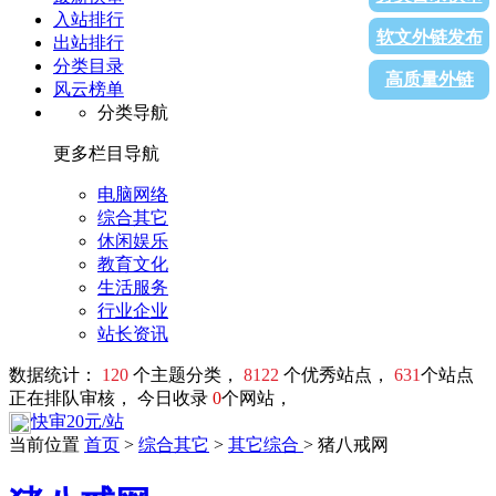
入站排行
软文外链发布
出站排行
分类目录
高质量外链
风云榜单
分类导航
更多栏目导航
电脑网络
综合其它
休闲娱乐
教育文化
生活服务
行业企业
站长资讯
数据统计：
120
个主题分类，
8122
个优秀站点，
631
个站点
正在排队审核， 今日收录
0
个网站，
快审20元/站
当前位置
首页
>
综合其它
>
其它综合
> 猪八戒网