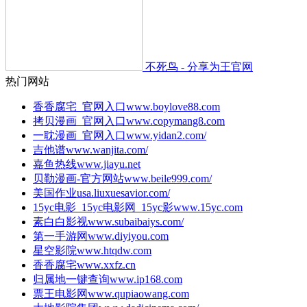
不死鸟 - 分享为王官网
热门网站
香香腐宅_官网入口
www.boylove88.com
拷贝漫画_官网入口
www.copymang8.com
一耽漫画_官网入口
www.yidan2.com/
吉他谱
www.wanjita.com/
嘉鱼热线
www.jiayu.net
贝勒漫画-官方网站
www.beile999.com/
美国作业
usa.liuxuesavior.com/
15yc电影_15yc电影网_15yc影
www.15yc.com
素白白影视
www.subaibaiys.com/
第一手游网
www.diyiyou.com
星空影院
www.htqdw.com
香香腐宅
www.xxfz.cn
归属地一键查询
www.ip168.com
票王电影网
www.qupiaowang.com