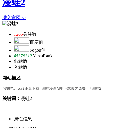
漫蛙2
进入官网>>
1266
关注数
百度值
Sogou值
45378312
AlexaRank
出站数
入站数
网站描述：
漫蛙Manwa2正版下载-漫蛙漫画APP下载官方免费-「漫蛙2」
关键词：
漫蛙2
属性信息