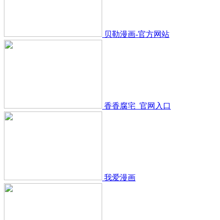
贝勒漫画-官方网站
香香腐宅_官网入口
我爱漫画