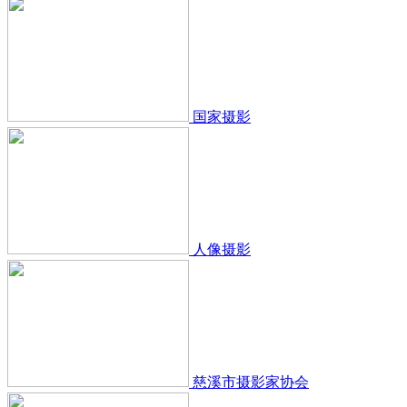
国家摄影
人像摄影
慈溪市摄影家协会