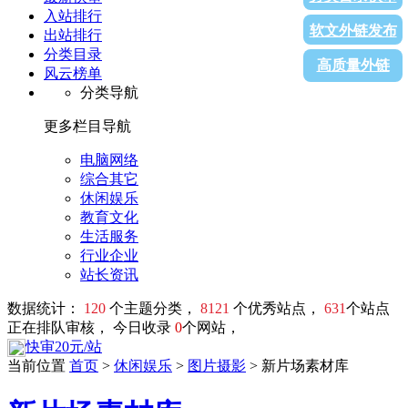
入站排行
软文外链发布
出站排行
分类目录
高质量外链
风云榜单
分类导航
更多栏目导航
电脑网络
综合其它
休闲娱乐
教育文化
生活服务
行业企业
站长资讯
数据统计：
120
个主题分类，
8121
个优秀站点，
631
个站点
正在排队审核， 今日收录
0
个网站，
快审20元/站
当前位置
首页
>
休闲娱乐
>
图片摄影
> 新片场素材库