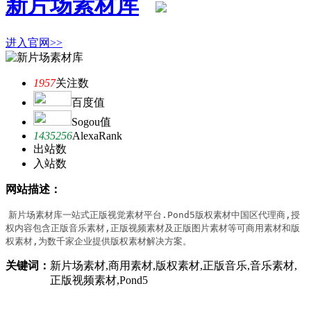
新片场素材库
进入官网>>
1957
关注数
百度值
Sogou值
1435256
AlexaRank
出站数
入站数
网站描述：
新片场素材库一站式正版视觉素材平台.Pond5版权素材中国区代理商,授
权内容包含正版音乐素材,正版视频素材及正版图片素材等可商用素材和版
权素材,为数千家企业提供版权素材解决方案。
关键词：
新片场素材,商用素材,版权素材,正版音乐,音乐素材,
正版视频素材,Pond5