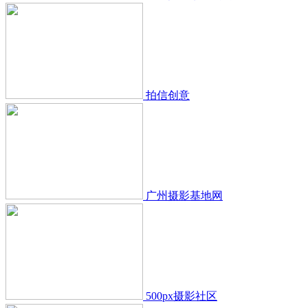
拍信创意
广州摄影基地网
500px摄影社区