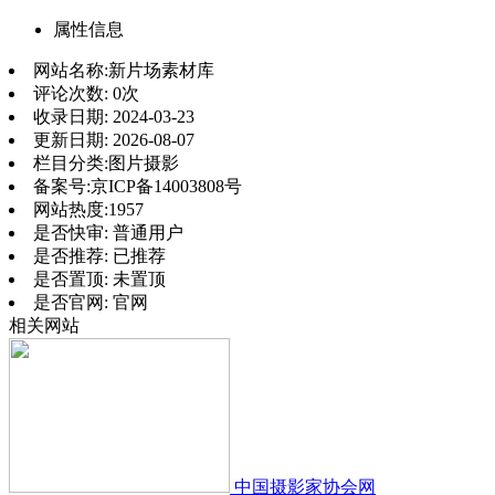
属性信息
网站名称:
新片场素材库
评论次数:
0次
收录日期:
2024-03-23
更新日期:
2026-08-07
栏目分类:
图片摄影
备案号:
京ICP备14003808号
网站热度:
1957
是否快审:
普通用户
是否推荐:
已推荐
是否置顶:
未置顶
是否官网:
官网
相关网站
中国摄影家协会网