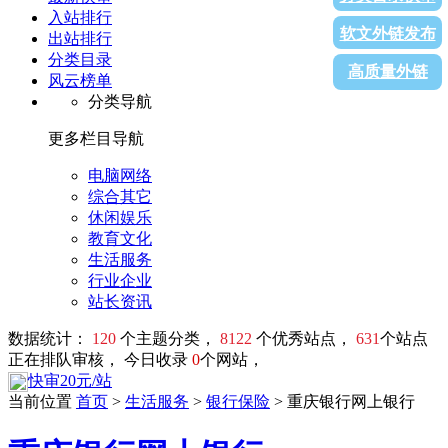
入站排行
软文外链发布
出站排行
分类目录
高质量外链
风云榜单
分类导航
更多栏目导航
电脑网络
综合其它
休闲娱乐
教育文化
生活服务
行业企业
站长资讯
数据统计：
120
个主题分类，
8122
个优秀站点，
631
个站点
正在排队审核， 今日收录
0
个网站，
快审20元/站
当前位置
首页
>
生活服务
>
银行保险
> 重庆银行网上银行