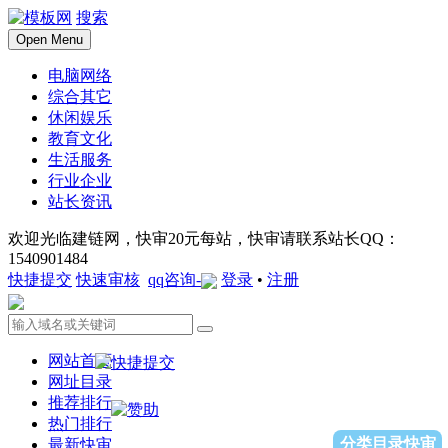
搜索
Open Menu
电脑网络
综合其它
休闲娱乐
教育文化
生活服务
行业企业
站长资讯
欢迎光临建链网，快审20元每站，快审请联系站长QQ：
1540901484
快捷提交
快速审核
qq咨询-
登录
•
注册
网站首页
网址目录
推荐排行
热门排行
分类目录快审
最新快审