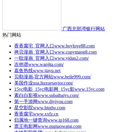
广西北部湾银行网站
热门网站
香香腐宅_官网入口
www.boylove88.com
拷贝漫画_官网入口
www.copymang8.com
一耽漫画_官网入口
www.yidan2.com/
吉他谱
www.wanjita.com/
嘉鱼热线
www.jiayu.net
贝勒漫画-官方网站
www.beile999.com/
美国作业
usa.liuxuesavior.com/
15yc电影_15yc电影网_15yc影
www.15yc.com
素白白影视
www.subaibaiys.com/
第一手游网
www.diyiyou.com
星空影院
www.htqdw.com
香香腐宅
www.xxfz.cn
归属地一键查询
www.ip168.com
票王电影网
www.qupiaowang.com