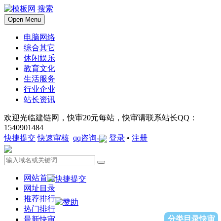
搜索
Open Menu
电脑网络
综合其它
休闲娱乐
教育文化
生活服务
行业企业
站长资讯
欢迎光临建链网，快审20元每站，快审请联系站长QQ：
1540901484
快捷提交
快速审核
qq咨询-
登录
•
注册
网站首页
网址目录
推荐排行
热门排行
分类目录快审
最新快审