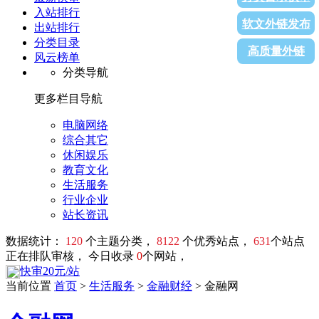
入站排行
软文外链发布
出站排行
分类目录
高质量外链
风云榜单
分类导航
更多栏目导航
电脑网络
综合其它
休闲娱乐
教育文化
生活服务
行业企业
站长资讯
数据统计：
120
个主题分类，
8122
个优秀站点，
631
个站点
正在排队审核， 今日收录
0
个网站，
快审20元/站
当前位置
首页
>
生活服务
>
金融财经
> 金融网