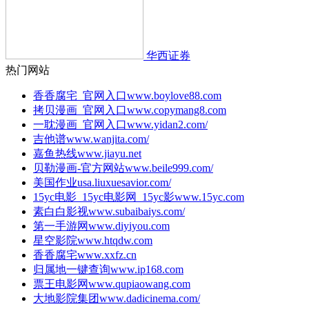
华西证券
热门网站
香香腐宅_官网入口
www.boylove88.com
拷贝漫画_官网入口
www.copymang8.com
一耽漫画_官网入口
www.yidan2.com/
吉他谱
www.wanjita.com/
嘉鱼热线
www.jiayu.net
贝勒漫画-官方网站
www.beile999.com/
美国作业
usa.liuxuesavior.com/
15yc电影_15yc电影网_15yc影
www.15yc.com
素白白影视
www.subaibaiys.com/
第一手游网
www.diyiyou.com
星空影院
www.htqdw.com
香香腐宅
www.xxfz.cn
归属地一键查询
www.ip168.com
票王电影网
www.qupiaowang.com
大地影院集团
www.dadicinema.com/