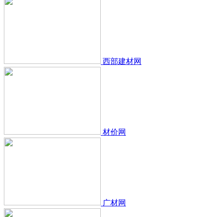
西部建材网
材价网
广材网