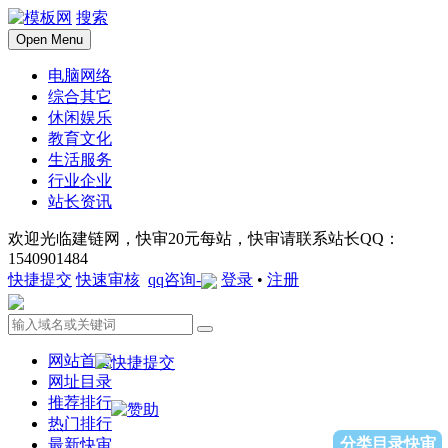
搜索
Open Menu
电脑网络
综合其它
休闲娱乐
教育文化
生活服务
行业企业
站长资讯
欢迎光临建链网，快审20元每站，快审请联系站长QQ：
1540901484
快捷提交
快速审核
qq咨询-
登录
•
注册
网站首页
网址目录
推荐排行
热门排行
分类目录快审
最新快审