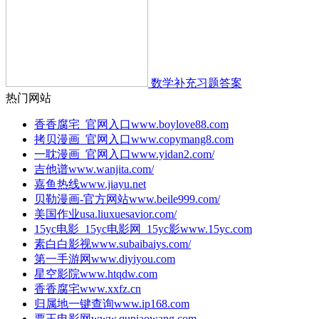
数学补充习题答案
热门网站
香香腐宅_官网入口
www.boylove88.com
拷贝漫画_官网入口
www.copymang8.com
一耽漫画_官网入口
www.yidan2.com/
吉他谱
www.wanjita.com/
嘉鱼热线
www.jiayu.net
贝勒漫画-官方网站
www.beile999.com/
美国作业
usa.liuxuesavior.com/
15yc电影_15yc电影网_15yc影
www.15yc.com
素白白影视
www.subaibaiys.com/
第一手游网
www.diyiyou.com
星空影院
www.htqdw.com
香香腐宅
www.xxfz.cn
归属地一键查询
www.ip168.com
票王电影网
www.qupiaowang.com