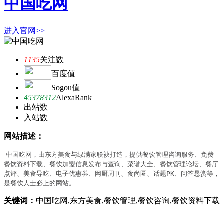
中国吃网
进入官网>>
1135
关注数
百度值
Sogou值
45378312
AlexaRank
出站数
入站数
网站描述：
中国吃网，由东方美食与绿满家联袂打造，提供餐饮管理咨询服务、免费
餐饮资料下载、餐饮加盟信息发布与查询、菜谱大全、餐饮管理论坛、餐厅
点评、美食导吃、电子优惠券、网厨周刊、食尚圈、话题PK、问答悬赏等，
是餐饮人士必上的网站。
关键词：
中国吃网,东方美食,餐饮管理,餐饮咨询,餐饮资料下载