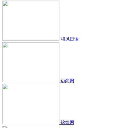
和风日语
迈尚网
铭煌网