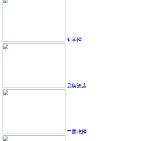
劝学网
品牌酒店
中国吃网