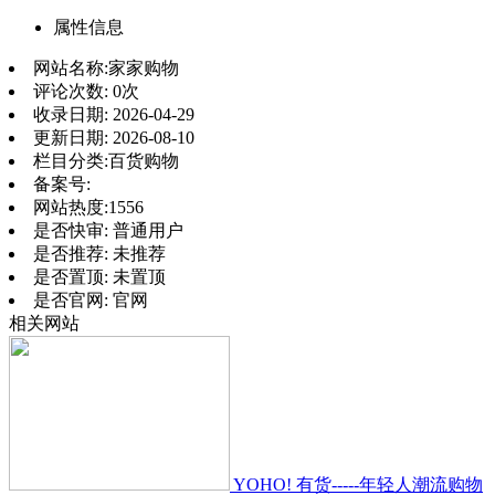
属性信息
网站名称:
家家购物
评论次数:
0次
收录日期:
2026-04-29
更新日期:
2026-08-10
栏目分类:
百货购物
备案号:
网站热度:
1556
是否快审:
普通用户
是否推荐:
未推荐
是否置顶:
未置顶
是否官网:
官网
相关网站
YOHO! 有货-----年轻人潮流购物