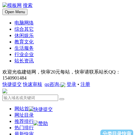
搜索
Open Menu
电脑网络
综合其它
休闲娱乐
教育文化
生活服务
行业企业
站长资讯
欢迎光临建链网，快审20元每站，快审请联系站长QQ：
1540901484
快捷提交
快速审核
qq咨询-
登录
•
注册
网站首页
网址目录
推荐排行
热门排行
分类目录快审
最新快审