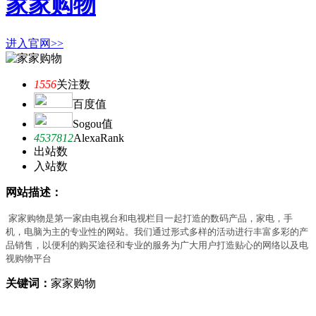
家家购物
进入官网>>
1556
关注数
百度值
Sogou值
4537812
AlexaRank
出站数
入站数
网站描述：
家家购物是第一家由电视台和电视栏目一起打造的数码产品，家电，手
机，电脑为主的专业性的网站。我们通过形式多样的活动进行丰富多彩的产
品销售，以便利的购买途径和专业的服务为广大用户打造贴心的网络以及电
视购物平台
关键词：
家家购物