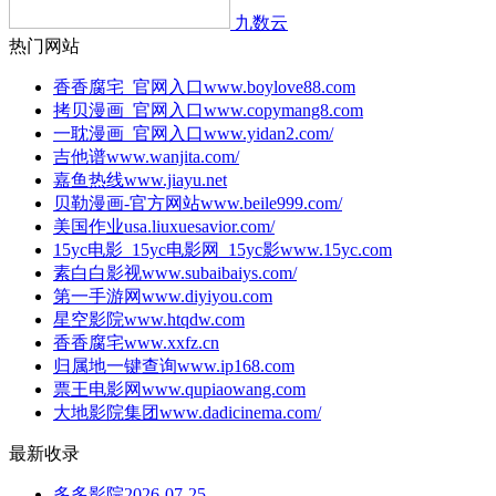
九数云
热门网站
香香腐宅_官网入口
www.boylove88.com
拷贝漫画_官网入口
www.copymang8.com
一耽漫画_官网入口
www.yidan2.com/
吉他谱
www.wanjita.com/
嘉鱼热线
www.jiayu.net
贝勒漫画-官方网站
www.beile999.com/
美国作业
usa.liuxuesavior.com/
15yc电影_15yc电影网_15yc影
www.15yc.com
素白白影视
www.subaibaiys.com/
第一手游网
www.diyiyou.com
星空影院
www.htqdw.com
香香腐宅
www.xxfz.cn
归属地一键查询
www.ip168.com
票王电影网
www.qupiaowang.com
大地影院集团
www.dadicinema.com/
最新收录
多多影院
2026-07-25