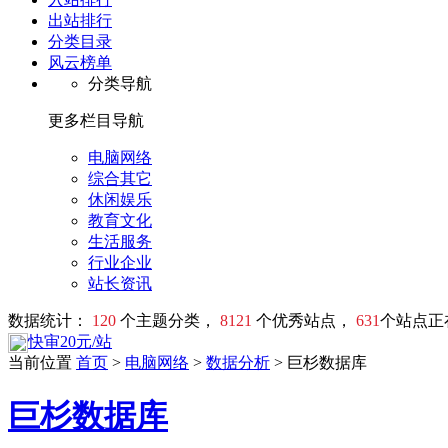
出站排行
分类目录
风云榜单
分类导航
更多栏目导航
电脑网络
综合其它
休闲娱乐
教育文化
生活服务
行业企业
站长资讯
数据统计：
120
个主题分类，
8121
个优秀站点，
631
个站点正
快审20元/站
当前位置
首页
>
电脑网络
>
数据分析
> 巨杉数据库
巨杉数据库