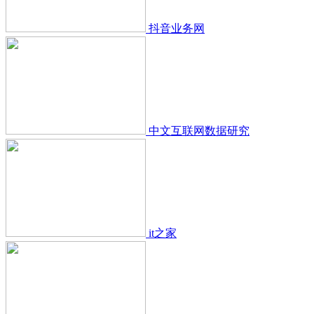
抖音业务网
中文互联网数据研究
it之家