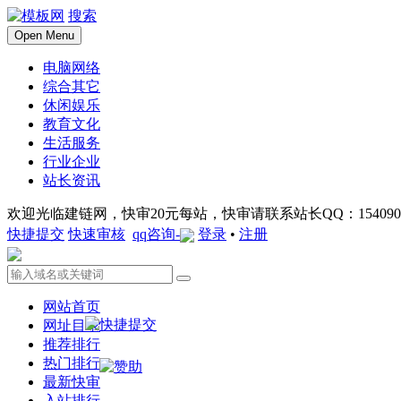
搜索
Open Menu
电脑网络
综合其它
休闲娱乐
教育文化
生活服务
行业企业
站长资讯
欢迎光临建链网，快审20元每站，快审请联系站长QQ：1540901
快捷提交
快速审核
qq咨询-
登录
•
注册
网站首页
网址目录
推荐排行
热门排行
最新快审
入站排行