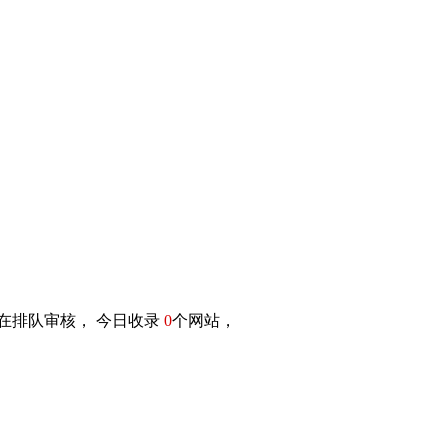
在排队审核， 今日收录
0
个网站，