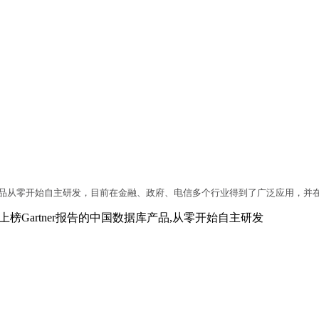
持产品从零开始自主研发，目前在金融、政府、电信多个行业得到了广泛应用，并
,上榜Gartner报告的中国数据库产品,从零开始自主研发