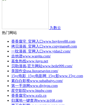
九数云
热门网站
香香腐宅_官网入口
www.boylove88.com
拷贝漫画_官网入口
www.copymang8.com
一耽漫画_官网入口
www.yidan2.com/
吉他谱
www.wanjita.com/
嘉鱼热线
www.jiayu.net
贝勒漫画-官方网站
www.beile999.com/
美国作业
usa.liuxuesavior.com/
15yc电影_15yc电影网_15yc影
www.15yc.com
素白白影视
www.subaibaiys.com/
第一手游网
www.diyiyou.com
星空影院
www.htqdw.com
香香腐宅
www.xxfz.cn
归属地一键查询
www.ip168.com