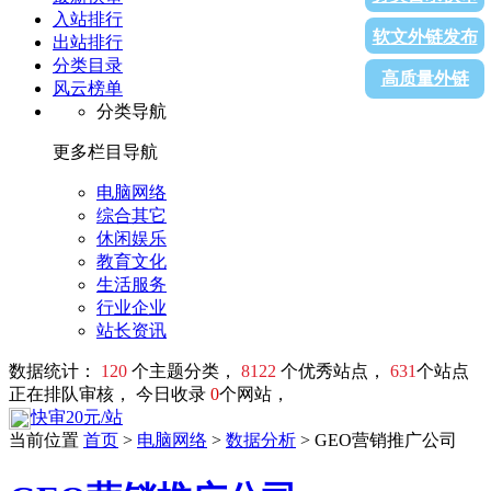
入站排行
软文外链发布
出站排行
分类目录
高质量外链
风云榜单
分类导航
更多栏目导航
电脑网络
综合其它
休闲娱乐
教育文化
生活服务
行业企业
站长资讯
数据统计：
120
个主题分类，
8122
个优秀站点，
631
个站点
正在排队审核， 今日收录
0
个网站，
快审20元/站
当前位置
首页
>
电脑网络
>
数据分析
> GEO营销推广公司