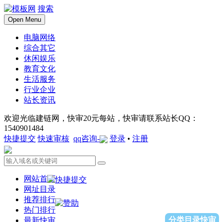
搜索
Open Menu
电脑网络
综合其它
休闲娱乐
教育文化
生活服务
行业企业
站长资讯
欢迎光临建链网，快审20元每站，快审请联系站长QQ：
1540901484
快捷提交
快速审核
qq咨询-
登录
•
注册
网站首页
网址目录
推荐排行
热门排行
分类目录快审
最新快审