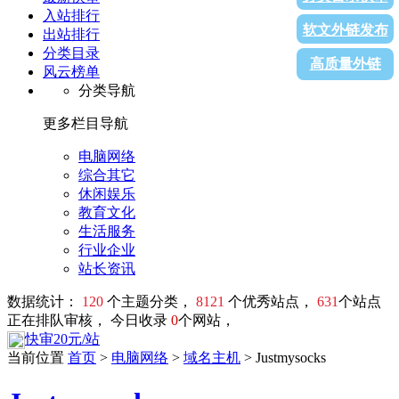
入站排行
软文外链发布
出站排行
分类目录
高质量外链
风云榜单
分类导航
更多栏目导航
电脑网络
综合其它
休闲娱乐
教育文化
生活服务
行业企业
站长资讯
数据统计：
120
个主题分类，
8121
个优秀站点，
631
个站点
正在排队审核， 今日收录
0
个网站，
快审20元/站
当前位置
首页
>
电脑网络
>
域名主机
> Justmysocks