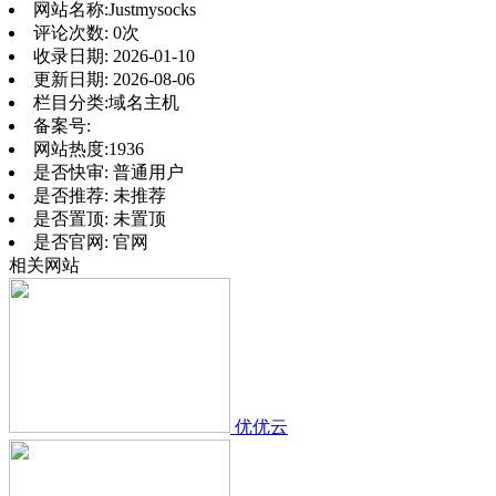
网站名称:
Justmysocks
评论次数:
0次
收录日期:
2026-01-10
更新日期:
2026-08-06
栏目分类:
域名主机
备案号:
网站热度:
1936
是否快审:
普通用户
是否推荐:
未推荐
是否置顶:
未置顶
是否官网:
官网
相关网站
优优云