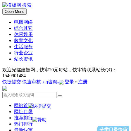
搜索
Open Menu
电脑网络
综合其它
休闲娱乐
教育文化
生活服务
行业企业
站长资讯
欢迎光临建链网，快审20元每站，快审请联系站长QQ：
1540901484
快捷提交
快速审核
qq咨询-
登录
•
注册
网站首页
网址目录
推荐排行
热门排行
分类目录快审
最新快审