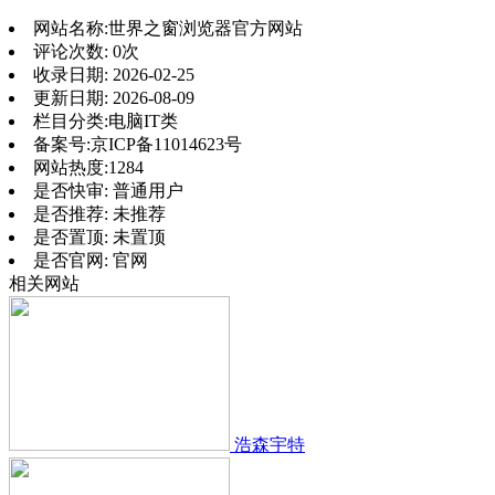
网站名称:
世界之窗浏览器官方网站
评论次数:
0次
收录日期:
2026-02-25
更新日期:
2026-08-09
栏目分类:
电脑IT类
备案号:
京ICP备11014623号
网站热度:
1284
是否快审:
普通用户
是否推荐:
未推荐
是否置顶:
未置顶
是否官网:
官网
相关网站
浩森宇特