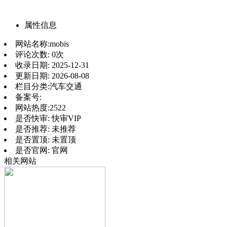
属性信息
网站名称:
mobis
评论次数:
0次
收录日期:
2025-12-31
更新日期:
2026-08-08
栏目分类:
汽车交通
备案号:
网站热度:
2522
是否快审:
快审VIP
是否推荐:
未推荐
是否置顶:
未置顶
是否官网:
官网
相关网站