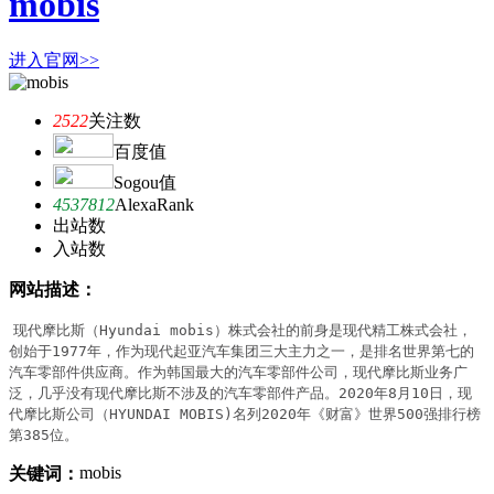
mobis
进入官网>>
2522
关注数
百度值
Sogou值
4537812
AlexaRank
出站数
入站数
网站描述：
现代摩比斯（Hyundai mobis）株式会社的前身是现代精工株式会社，
创始于1977年，作为现代起亚汽车集团三大主力之一，是排名世界第七的
汽车零部件供应商。作为韩国最大的汽车零部件公司，现代摩比斯业务广
泛，几乎没有现代摩比斯不涉及的汽车零部件产品。2020年8月10日，现
代摩比斯公司（HYUNDAI MOBIS)名列2020年《财富》世界500强排行榜
第385位。
mobis
关键词：