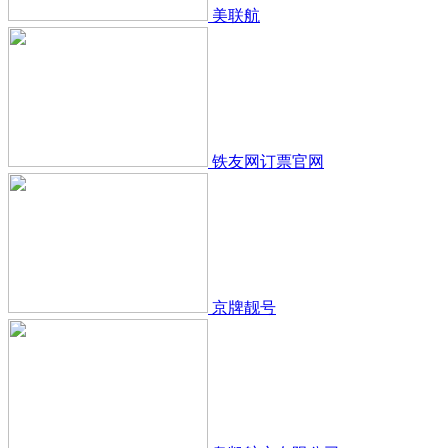
美联航
铁友网订票官网
京牌靓号