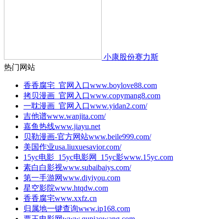
小康股份赛力斯
热门网站
香香腐宅_官网入口
www.boylove88.com
拷贝漫画_官网入口
www.copymang8.com
一耽漫画_官网入口
www.yidan2.com/
吉他谱
www.wanjita.com/
嘉鱼热线
www.jiayu.net
贝勒漫画-官方网站
www.beile999.com/
美国作业
usa.liuxuesavior.com/
15yc电影_15yc电影网_15yc影
www.15yc.com
素白白影视
www.subaibaiys.com/
第一手游网
www.diyiyou.com
星空影院
www.htqdw.com
香香腐宅
www.xxfz.cn
归属地一键查询
www.ip168.com
票王电影网
www.qupiaowang.com