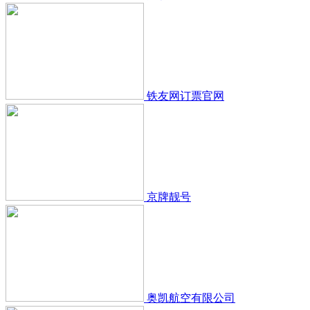
铁友网订票官网
京牌靓号
奥凯航空有限公司