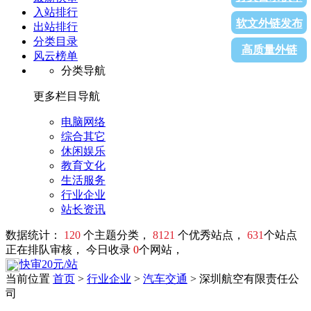
入站排行
软文外链发布
出站排行
分类目录
高质量外链
风云榜单
分类导航
更多栏目导航
电脑网络
综合其它
休闲娱乐
教育文化
生活服务
行业企业
站长资讯
数据统计：
120
个主题分类，
8121
个优秀站点，
631
个站点
正在排队审核， 今日收录
0
个网站，
快审20元/站
当前位置
首页
>
行业企业
>
汽车交通
> 深圳航空有限责任公
司