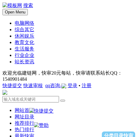
搜索
Open Menu
电脑网络
综合其它
休闲娱乐
教育文化
生活服务
行业企业
站长资讯
欢迎光临建链网，快审20元每站，快审请联系站长QQ：
1540901484
快捷提交
快速审核
qq咨询-
登录
•
注册
网站首页
网址目录
推荐排行
热门排行
分类目录快审
最新快审