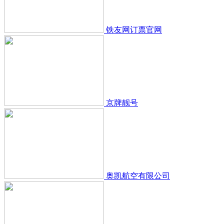
铁友网订票官网
京牌靓号
奥凯航空有限公司