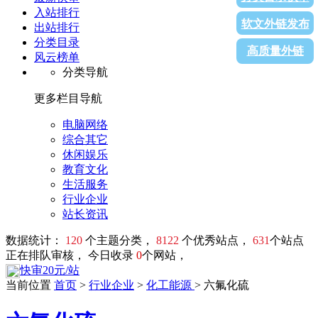
入站排行
软文外链发布
出站排行
分类目录
高质量外链
风云榜单
分类导航
更多栏目导航
电脑网络
综合其它
休闲娱乐
教育文化
生活服务
行业企业
站长资讯
数据统计：
120
个主题分类，
8122
个优秀站点，
631
个站点
正在排队审核， 今日收录
0
个网站，
快审20元/站
当前位置
首页
>
行业企业
>
化工能源
> 六氟化硫