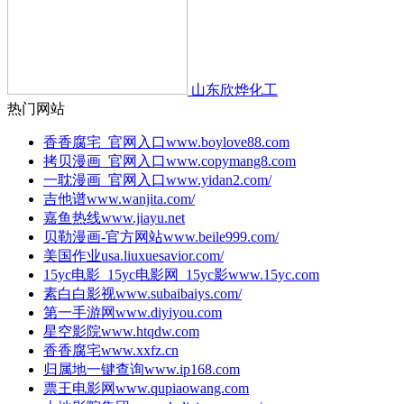
山东欣烨化工
热门网站
香香腐宅_官网入口
www.boylove88.com
拷贝漫画_官网入口
www.copymang8.com
一耽漫画_官网入口
www.yidan2.com/
吉他谱
www.wanjita.com/
嘉鱼热线
www.jiayu.net
贝勒漫画-官方网站
www.beile999.com/
美国作业
usa.liuxuesavior.com/
15yc电影_15yc电影网_15yc影
www.15yc.com
素白白影视
www.subaibaiys.com/
第一手游网
www.diyiyou.com
星空影院
www.htqdw.com
香香腐宅
www.xxfz.cn
归属地一键查询
www.ip168.com
票王电影网
www.qupiaowang.com