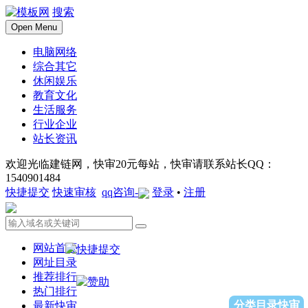
搜索
Open Menu
电脑网络
综合其它
休闲娱乐
教育文化
生活服务
行业企业
站长资讯
欢迎光临建链网，快审20元每站，快审请联系站长QQ：
1540901484
快捷提交
快速审核
qq咨询-
登录
•
注册
网站首页
网址目录
推荐排行
热门排行
分类目录快审
最新快审