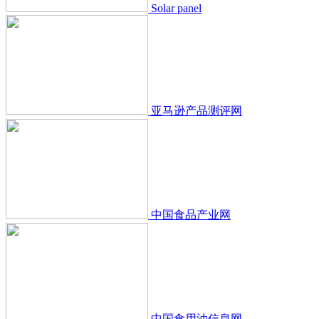
Solar panel
亚马逊产品测评网
中国食品产业网
中国食用油信息网