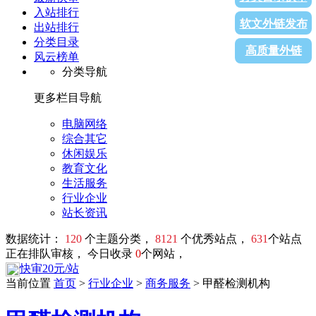
入站排行
软文外链发布
出站排行
分类目录
高质量外链
风云榜单
分类导航
更多栏目导航
电脑网络
综合其它
休闲娱乐
教育文化
生活服务
行业企业
站长资讯
数据统计：
120
个主题分类，
8121
个优秀站点，
631
个站点
正在排队审核， 今日收录
0
个网站，
快审20元/站
当前位置
首页
>
行业企业
>
商务服务
> 甲醛检测机构