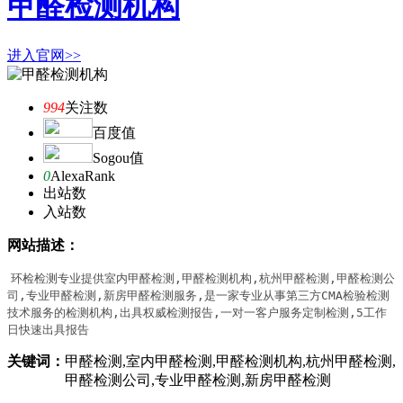
甲醛检测机构
进入官网>>
994
关注数
百度值
Sogou值
0
AlexaRank
出站数
入站数
网站描述：
环检检测专业提供室内甲醛检测,甲醛检测机构,杭州甲醛检测,甲醛检测公
司,专业甲醛检测,新房甲醛检测服务,是一家专业从事第三方CMA检验检测
技术服务的检测机构,出具权威检测报告,一对一客户服务定制检测,5工作
日快速出具报告
关键词：
甲醛检测,室内甲醛检测,甲醛检测机构,杭州甲醛检测,
甲醛检测公司,专业甲醛检测,新房甲醛检测