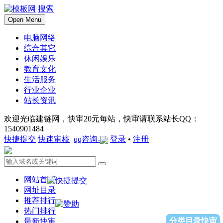
搜索
Open Menu
电脑网络
综合其它
休闲娱乐
教育文化
生活服务
行业企业
站长资讯
欢迎光临建链网，快审20元每站，快审请联系站长QQ：
1540901484
快捷提交
快速审核
qq咨询-
登录
•
注册
网站首页
网址目录
推荐排行
热门排行
分类目录快审
最新快审