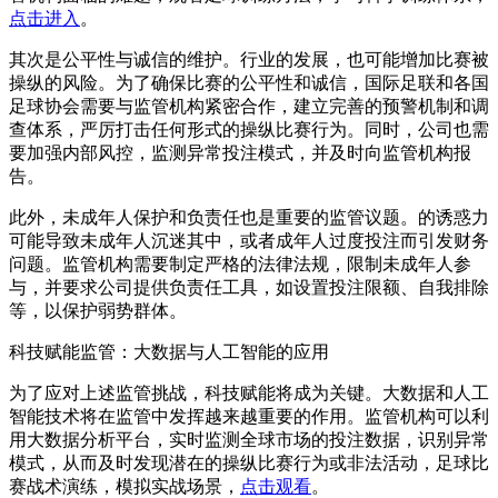
点击进入
。
其次是公平性与诚信的维护。行业的发展，也可能增加比赛被
操纵的风险。为了确保比赛的公平性和诚信，国际足联和各国
足球协会需要与监管机构紧密合作，建立完善的预警机制和调
查体系，严厉打击任何形式的操纵比赛行为。同时，公司也需
要加强内部风控，监测异常投注模式，并及时向监管机构报
告。
此外，未成年人保护和负责任也是重要的监管议题。的诱惑力
可能导致未成年人沉迷其中，或者成年人过度投注而引发财务
问题。监管机构需要制定严格的法律法规，限制未成年人参
与，并要求公司提供负责任工具，如设置投注限额、自我排除
等，以保护弱势群体。
科技赋能监管：大数据与人工智能的应用
为了应对上述监管挑战，科技赋能将成为关键。大数据和人工
智能技术将在监管中发挥越来越重要的作用。监管机构可以利
用大数据分析平台，实时监测全球市场的投注数据，识别异常
模式，从而及时发现潜在的操纵比赛行为或非法活动，足球比
赛战术演练，模拟实战场景，
点击观看
。