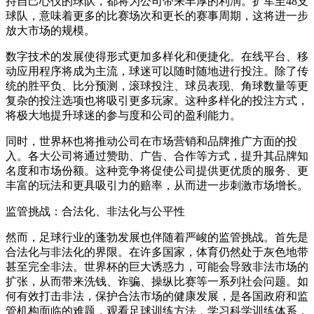
持自己心仪的球队，都将为公司带来丰厚的利润。扩军至48支
球队，意味着更多的比赛场次和更长的赛事周期，这将进一步
放大市场的规模。
数字技术的发展使得形式更加多样化和便捷化。在线平台、移
动应用程序将成为主流，球迷可以随时随地进行投注。除了传
统的胜平负、比分预测，滚球投注、球员表现、角球数量等更
复杂的投注选项也将吸引更多玩家。这种多样化的投注方式，
将极大地提升球迷的参与度和公司的盈利能力。
同时，世界杯也将推动公司在市场营销和品牌推广方面的投
入。各大公司将通过赞助、广告、合作等方式，提升其品牌知
名度和市场份额。这种竞争将促使公司提供更优质的服务、更
丰富的玩法和更具吸引力的赔率，从而进一步刺激市场增长。
监管挑战：合法化、非法化与公平性
然而，足球行业的蓬勃发展也伴随着严峻的监管挑战。首先是
合法化与非法化的界限。在许多国家，体育仍然处于灰色地带
甚至完全非法。世界杯的巨大诱惑力，可能会导致非法市场的
扩张，从而带来洗钱、诈骗、操纵比赛等一系列社会问题。如
何有效打击非法，保护合法市场的健康发展，是各国政府和监
管机构面临的难题，观看足球训练方法，学习科学训练体系，