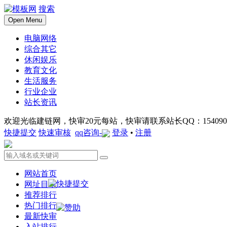
搜索
Open Menu
电脑网络
综合其它
休闲娱乐
教育文化
生活服务
行业企业
站长资讯
欢迎光临建链网，快审20元每站，快审请联系站长QQ：1540901
快捷提交
快速审核
qq咨询-
登录
•
注册
网站首页
网址目录
推荐排行
热门排行
最新快审
入站排行