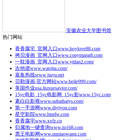
安徽农业大学图书馆
热门网站
香香腐宅_官网入口
www.boylove88.com
拷贝漫画_官网入口
www.copymang8.com
一耽漫画_官网入口
www.yidan2.com/
吉他谱
www.wanjita.com/
嘉鱼热线
www.jiayu.net
贝勒漫画-官方网站
www.beile999.com/
美国作业
usa.liuxuesavior.com/
15yc电影_15yc电影网_15yc影
www.15yc.com
素白白影视
www.subaibaiys.com/
第一手游网
www.diyiyou.com
星空影院
www.htqdw.com
香香腐宅
www.xxfz.cn
归属地一键查询
www.ip168.com
票王电影网
www.qupiaowang.com