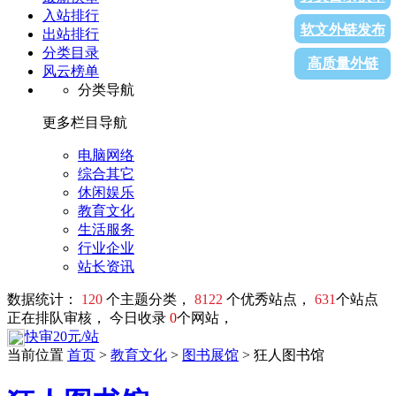
入站排行
软文外链发布
出站排行
分类目录
高质量外链
风云榜单
分类导航
更多栏目导航
电脑网络
综合其它
休闲娱乐
教育文化
生活服务
行业企业
站长资讯
数据统计：
120
个主题分类，
8122
个优秀站点，
631
个站点
正在排队审核， 今日收录
0
个网站，
快审20元/站
当前位置
首页
>
教育文化
>
图书展馆
> 狂人图书馆