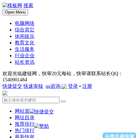
搜索
Open Menu
电脑网络
综合其它
休闲娱乐
教育文化
生活服务
行业企业
站长资讯
欢迎光临建链网，快审20元每站，快审请联系站长QQ：
1540901484
快捷提交
快速审核
qq咨询-
登录
•
注册
网站首页
网址目录
推荐排行
热门排行
分类目录快审
最新快审