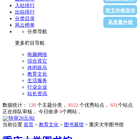
入站排行
软文外链发布
出站排行
分类目录
高质量外链
风云榜单
分类导航
更多栏目导航
电脑网络
综合其它
休闲娱乐
教育文化
生活服务
行业企业
站长资讯
数据统计：
120
个主题分类，
8122
个优秀站点，
631
个站点
正在排队审核， 今日收录
0
个网站，
快审20元/站
当前位置
首页
>
教育文化
>
图书展馆
> 重庆大学图书馆