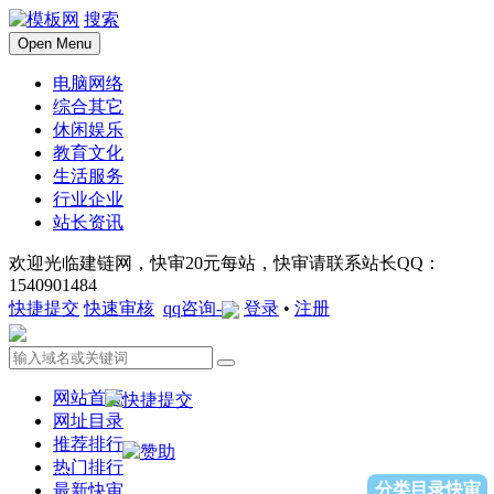
搜索
Open Menu
电脑网络
综合其它
休闲娱乐
教育文化
生活服务
行业企业
站长资讯
欢迎光临建链网，快审20元每站，快审请联系站长QQ：
1540901484
快捷提交
快速审核
qq咨询-
登录
•
注册
网站首页
网址目录
推荐排行
热门排行
分类目录快审
最新快审