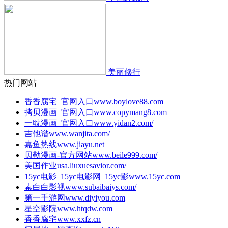
美丽修行
热门网站
香香腐宅_官网入口
www.boylove88.com
拷贝漫画_官网入口
www.copymang8.com
一耽漫画_官网入口
www.yidan2.com/
吉他谱
www.wanjita.com/
嘉鱼热线
www.jiayu.net
贝勒漫画-官方网站
www.beile999.com/
美国作业
usa.liuxuesavior.com/
15yc电影_15yc电影网_15yc影
www.15yc.com
素白白影视
www.subaibaiys.com/
第一手游网
www.diyiyou.com
星空影院
www.htqdw.com
香香腐宅
www.xxfz.cn