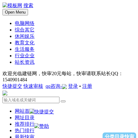
搜索
Open Menu
电脑网络
综合其它
休闲娱乐
教育文化
生活服务
行业企业
站长资讯
欢迎光临建链网，快审20元每站，快审请联系站长QQ：
1540901484
快捷提交
快速审核
qq咨询-
登录
•
注册
网站首页
网址目录
推荐排行
热门排行
分类目录快审
最新快审