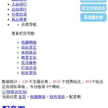
入站排行
软文外链发布
出站排行
分类目录
高质量外链
风云榜单
分类导航
更多栏目导航
电脑网络
综合其它
休闲娱乐
教育文化
生活服务
行业企业
站长资讯
数据统计：
120
个主题分类，
8122
个优秀站点，
631
个站点
正在排队审核， 今日收录
0
个网站，
快审20元/站
当前位置
首页
>
电脑网络
>
软件系统
> 配音阁