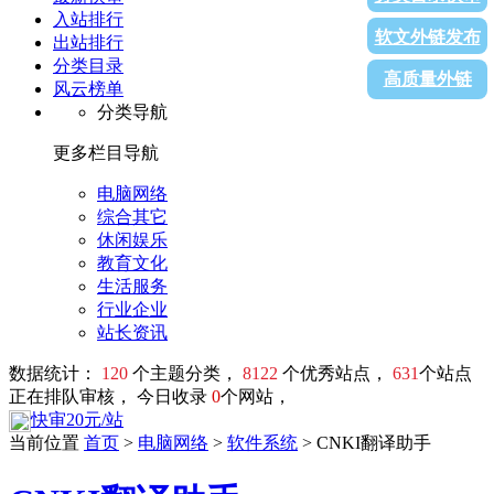
入站排行
软文外链发布
出站排行
分类目录
高质量外链
风云榜单
分类导航
更多栏目导航
电脑网络
综合其它
休闲娱乐
教育文化
生活服务
行业企业
站长资讯
数据统计：
120
个主题分类，
8122
个优秀站点，
631
个站点
正在排队审核， 今日收录
0
个网站，
快审20元/站
当前位置
首页
>
电脑网络
>
软件系统
> CNKI翻译助手