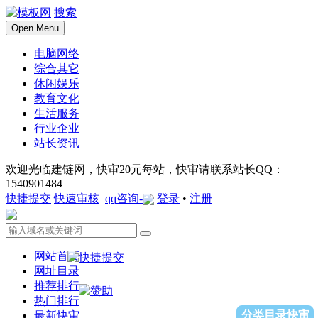
搜索
Open Menu
电脑网络
综合其它
休闲娱乐
教育文化
生活服务
行业企业
站长资讯
欢迎光临建链网，快审20元每站，快审请联系站长QQ：
1540901484
快捷提交
快速审核
qq咨询-
登录
•
注册
网站首页
网址目录
推荐排行
热门排行
分类目录快审
最新快审