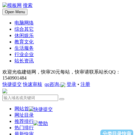
搜索
Open Menu
电脑网络
综合其它
休闲娱乐
教育文化
生活服务
行业企业
站长资讯
欢迎光临建链网，快审20元每站，快审请联系站长QQ：
1540901484
快捷提交
快速审核
qq咨询-
登录
•
注册
网站首页
网址目录
推荐排行
热门排行
分类目录快审
最新快审