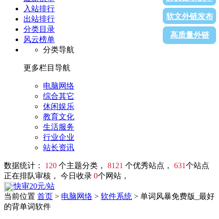
入站排行
软文外链发布
出站排行
分类目录
高质量外链
风云榜单
分类导航
更多栏目导航
电脑网络
综合其它
休闲娱乐
教育文化
生活服务
行业企业
站长资讯
数据统计：
120
个主题分类，
8121
个优秀站点，
631
个站点
正在排队审核， 今日收录
0
个网站，
快审20元/站
当前位置
首页
>
电脑网络
>
软件系统
> 单词风暴免费版_最好
的背单词软件