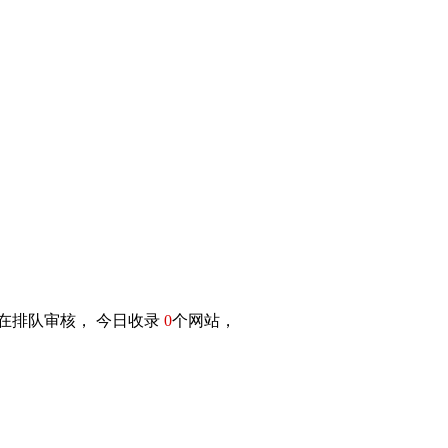
在排队审核， 今日收录
0
个网站，