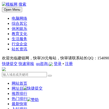
搜索
Open Menu
电脑网络
综合其它
休闲娱乐
教育文化
生活服务
行业企业
站长资讯
欢迎光临建链网，快审20元每站，快审请联系站长QQ：1540901
快捷提交
快速审核
qq咨询-
登录
•
注册
网站首页
网址目录
推荐排行
热门排行
最新快审
入站排行