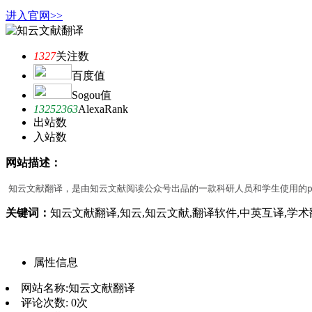
进入官网>>
1327
关注数
百度值
Sogou值
13252363
AlexaRank
出站数
入站数
网站描述：
知云文献翻译，是由知云文献阅读公众号出品的一款科研人员和学生使用的p
关键词：
知云文献翻译,知云,知云文献,翻译软件,中英互译,学术翻译,x
属性信息
网站名称:
知云文献翻译
评论次数:
0次