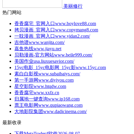
美丽修行
热门网站
香香腐宅_官网入口
www.boylove88.com
拷贝漫画_官网入口
www.copymang8.com
一耽漫画_官网入口
www.yidan2.com/
吉他谱
www.wanjita.com/
嘉鱼热线
www.jiayu.net
贝勒漫画-官方网站
www.beile999.com/
美国作业
usa.liuxuesavior.com/
15yc电影_15yc电影网_15yc影
www.15yc.com
素白白影视
www.subaibaiys.com/
第一手游网
www.diyiyou.com
星空影院
www.htqdw.com
香香腐宅
www.xxfz.cn
归属地一键查询
www.ip168.com
票王电影网
www.qupiaowang.com
大地影院集团
www.dadicinema.com/
最新收录
下载MetaTrader4软件
2026-08-07