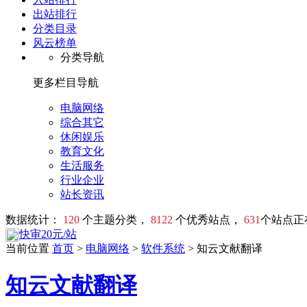
出站排行
分类目录
风云榜单
分类导航
更多栏目导航
电脑网络
综合其它
休闲娱乐
教育文化
生活服务
行业企业
站长资讯
数据统计：
120
个主题分类，
8122
个优秀站点，
631
个站点正
快审20元/站
当前位置
首页
>
电脑网络
>
软件系统
> 知云文献翻译
知云文献翻译