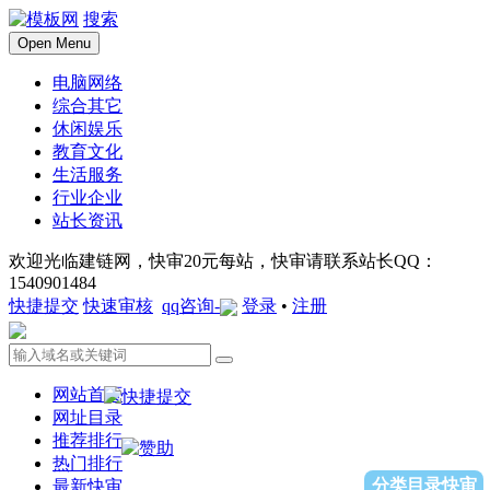
搜索
Open Menu
电脑网络
综合其它
休闲娱乐
教育文化
生活服务
行业企业
站长资讯
欢迎光临建链网，快审20元每站，快审请联系站长QQ：
1540901484
快捷提交
快速审核
qq咨询-
登录
•
注册
网站首页
网址目录
推荐排行
热门排行
分类目录快审
最新快审