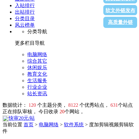
入站排行
软文外链发布
出站排行
分类目录
高质量外链
风云榜单
分类导航
更多栏目导航
电脑网络
综合其它
休闲娱乐
教育文化
生活服务
行业企业
站长资讯
数据统计：
120
个主题分类，
8122
个优秀站点，
631
个站点
正在排队审核， 今日收录
20
个网站，
快审20元/站
当前位置
首页
>
电脑网络
>
软件系统
> 度加剪辑视频剪辑软
件