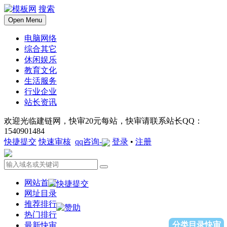
搜索
Open Menu
电脑网络
综合其它
休闲娱乐
教育文化
生活服务
行业企业
站长资讯
欢迎光临建链网，快审20元每站，快审请联系站长QQ：
1540901484
快捷提交
快速审核
qq咨询-
登录
•
注册
网站首页
网址目录
推荐排行
热门排行
分类目录快审
最新快审