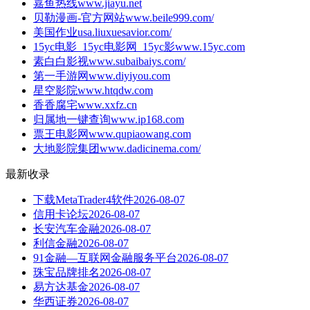
嘉鱼热线
www.jiayu.net
贝勒漫画-官方网站
www.beile999.com/
美国作业
usa.liuxuesavior.com/
15yc电影_15yc电影网_15yc影
www.15yc.com
素白白影视
www.subaibaiys.com/
第一手游网
www.diyiyou.com
星空影院
www.htqdw.com
香香腐宅
www.xxfz.cn
归属地一键查询
www.ip168.com
票王电影网
www.qupiaowang.com
大地影院集团
www.dadicinema.com/
最新收录
下载MetaTrader4软件
2026-08-07
信用卡论坛
2026-08-07
长安汽车金融
2026-08-07
利信金融
2026-08-07
91金融—互联网金融服务平台
2026-08-07
珠宝品牌排名
2026-08-07
易方达基金
2026-08-07
华西证券
2026-08-07