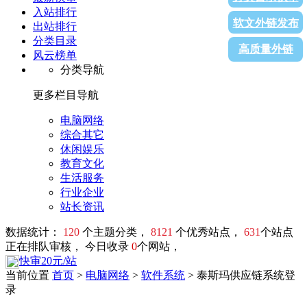
入站排行
软文外链发布
出站排行
分类目录
高质量外链
风云榜单
分类导航
更多栏目导航
电脑网络
综合其它
休闲娱乐
教育文化
生活服务
行业企业
站长资讯
数据统计：
120
个主题分类，
8121
个优秀站点，
631
个站点
正在排队审核， 今日收录
0
个网站，
快审20元/站
当前位置
首页
>
电脑网络
>
软件系统
> 泰斯玛供应链系统登
录