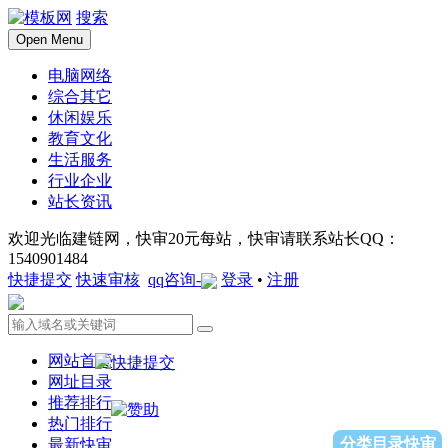
搜索
Open Menu
电脑网络
综合其它
休闲娱乐
教育文化
生活服务
行业企业
站长资讯
欢迎光临建链网，快审20元每站，快审请联系站长QQ：
1540901484
快捷提交
快速审核
qq咨询-
登录
•
注册
网站首页
网址目录
推荐排行
热门排行
分类目录快审
最新快审