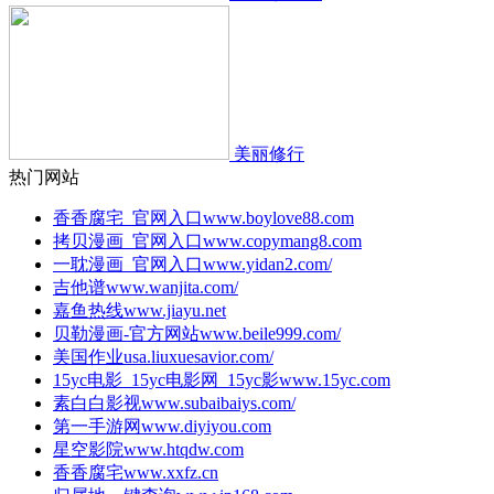
美丽修行
热门网站
香香腐宅_官网入口
www.boylove88.com
拷贝漫画_官网入口
www.copymang8.com
一耽漫画_官网入口
www.yidan2.com/
吉他谱
www.wanjita.com/
嘉鱼热线
www.jiayu.net
贝勒漫画-官方网站
www.beile999.com/
美国作业
usa.liuxuesavior.com/
15yc电影_15yc电影网_15yc影
www.15yc.com
素白白影视
www.subaibaiys.com/
第一手游网
www.diyiyou.com
星空影院
www.htqdw.com
香香腐宅
www.xxfz.cn