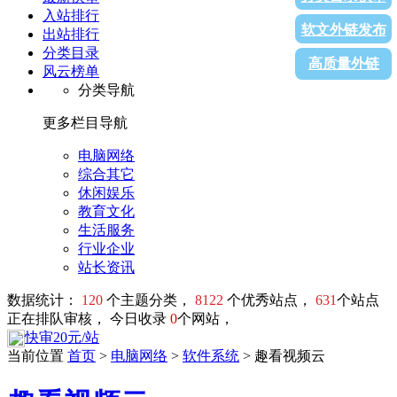
入站排行
软文外链发布
出站排行
分类目录
高质量外链
风云榜单
分类导航
更多栏目导航
电脑网络
综合其它
休闲娱乐
教育文化
生活服务
行业企业
站长资讯
数据统计：
120
个主题分类，
8122
个优秀站点，
631
个站点
正在排队审核， 今日收录
0
个网站，
快审20元/站
当前位置
首页
>
电脑网络
>
软件系统
> 趣看视频云