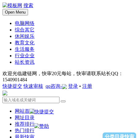
搜索
Open Menu
电脑网络
综合其它
休闲娱乐
教育文化
生活服务
行业企业
站长资讯
欢迎光临建链网，快审20元每站，快审请联系站长QQ：
1540901484
快捷提交
快速审核
qq咨询-
登录
•
注册
网站首页
网址目录
推荐排行
热门排行
分类目录快审
最新快审