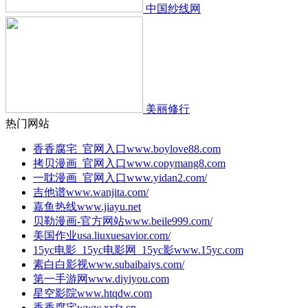
中国纱线网
美丽修行
热门网站
香香腐宅_官网入口
www.boylove88.com
拷贝漫画_官网入口
www.copymang8.com
一耽漫画_官网入口
www.yidan2.com/
吉他谱
www.wanjita.com/
嘉鱼热线
www.jiayu.net
贝勒漫画-官方网站
www.beile999.com/
美国作业
usa.liuxuesavior.com/
15yc电影_15yc电影网_15yc影
www.15yc.com
素白白影视
www.subaibaiys.com/
第一手游网
www.diyiyou.com
星空影院
www.htqdw.com
香香腐宅
www.xxfz.cn