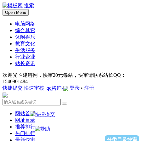
搜索
Open Menu
电脑网络
综合其它
休闲娱乐
教育文化
生活服务
行业企业
站长资讯
欢迎光临建链网，快审20元每站，快审请联系站长QQ：
1540901484
快捷提交
快速审核
qq咨询-
登录
•
注册
网站首页
网址目录
推荐排行
热门排行
分类目录快审
最新快审