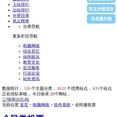
入站排行
软文外链发布
出站排行
分类目录
高质量外链
风云榜单
分类导航
更多栏目导航
电脑网络
综合其它
休闲娱乐
教育文化
生活服务
行业企业
站长资讯
数据统计：
120
个主题分类，
8122
个优秀站点，
631
个站点
正在排队审核， 今日收录
20
个网站，
快审20元/站
当前位置
首页
>
电脑网络
>
软件系统
> 全民微投票