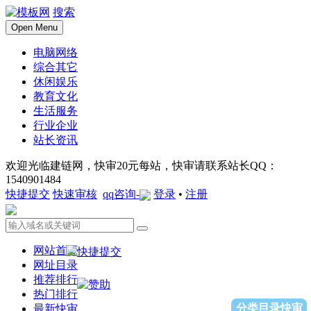
搜索
Open Menu
电脑网络
综合其它
休闲娱乐
教育文化
生活服务
行业企业
站长资讯
欢迎光临建链网，快审20元每站，快审请联系站长QQ：
1540901484
快捷提交
快速审核
qq咨询-
登录
•
注册
网站首页
网址目录
推荐排行
热门排行
分类目录快审
最新快审