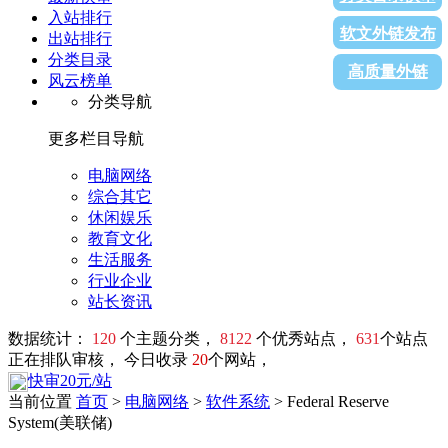
入站排行
软文外链发布
出站排行
分类目录
高质量外链
风云榜单
分类导航
更多栏目导航
电脑网络
综合其它
休闲娱乐
教育文化
生活服务
行业企业
站长资讯
数据统计：
120
个主题分类，
8122
个优秀站点，
631
个站点
正在排队审核， 今日收录
20
个网站，
快审20元/站
当前位置
首页
>
电脑网络
>
软件系统
> Federal Reserve
System(美联储)