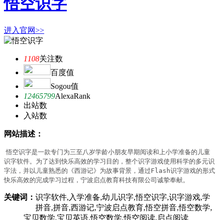
悟空识字
进入官网>>
1108
关注数
百度值
Sogou值
12465799
AlexaRank
出站数
入站数
网站描述：
悟空识字是一款专门为三至八岁学龄小朋友早期阅读和上小学准备的儿童
识字软件。为了达到快乐高效的学习目的，整个识字游戏使用科学的多元识
字法，并以儿童熟悉的《西游记》为故事背景，通过Flash识字游戏的形式
快乐高效的完成学习过程，宁波启点教育科技有限公司诚挚奉献。
关键词：
识字软件,入学准备,幼儿识字,悟空识字,识字游戏,学
拼音,拼音,西游记,宁波启点教育,悟空拼音,悟空数学,
宝贝数学,宝贝英语,悟空数学,悟空阅读,启点阅读