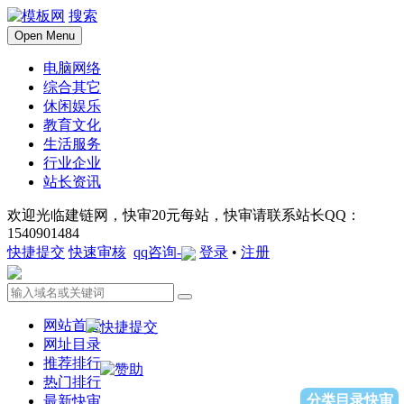
搜索
Open Menu
电脑网络
综合其它
休闲娱乐
教育文化
生活服务
行业企业
站长资讯
欢迎光临建链网，快审20元每站，快审请联系站长QQ：
1540901484
快捷提交
快速审核
qq咨询-
登录
•
注册
网站首页
网址目录
推荐排行
热门排行
分类目录快审
最新快审