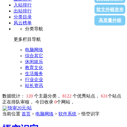
入站排行
软文外链发布
出站排行
分类目录
高质量外链
风云榜单
分类导航
更多栏目导航
电脑网络
综合其它
休闲娱乐
教育文化
生活服务
行业企业
站长资讯
数据统计：
120
个主题分类，
8122
个优秀站点，
631
个站点
正在排队审核， 今日收录
0
个网站，
快审20元/站
当前位置
首页
>
电脑网络
>
软件系统
> 悟空识字